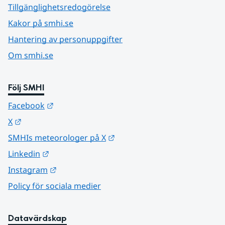
Tillgänglighetsredogörelse
Kakor på smhi.se
Hantering av personuppgifter
Om smhi.se
Följ SMHI
Länk till annan webbplats.
Facebook
Länk till annan webbplats.
X
Länk till annan webbplats.
SMHIs meteorologer på X
Länk till annan webbplats.
Linkedin
Länk till annan webbplats.
Instagram
Policy för sociala medier
Datavärdskap