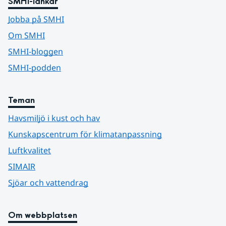
SMHI-länkar
Jobba på SMHI
Om SMHI
SMHI-bloggen
SMHI-podden
Teman
Havsmiljö i kust och hav
Kunskapscentrum för klimatanpassning
Luftkvalitet
SIMAIR
Sjöar och vattendrag
Om webbplatsen