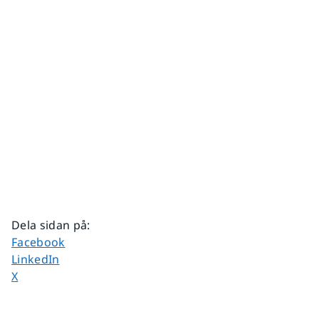
Dela sidan på
:
Dela sidan på
Facebook
Dela sidan på
LinkedIn
Dela sidan på
X