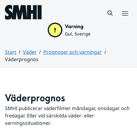
Hoppa till sidans innehåll
Meny
Varning
Gul, Sverige
Start
Väder
Prognoser och varningar
Väderprognos
Huvudinnehåll
Väderprognos
SMHI publicerar väderfilmer måndagar, onsdagar och 
fredagar. Eller vid särskilda väder- eller 
varningssituationer.