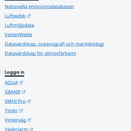
Nationella emissionsdatabasen
Länk till annan webbplats.
Luftwebb
Luftmiljödata
VattenWebb
Datavärdskap, oceanografi och marinbiologi
Datavärdskap för atmosfärkemi
Logga in
Länk till annan webbplats.
AQUA
Länk till annan webbplats.
SIMAIR
Länk till annan webbplats.
SMHI Pro
Länk till annan webbplats.
Timbr
Länk till annan webbplats.
Vinterväg
Länk till annan webbplats.
Väderlarm