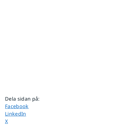
Dela sidan på
:
Dela sidan på
Facebook
Dela sidan på
LinkedIn
Dela sidan på
X