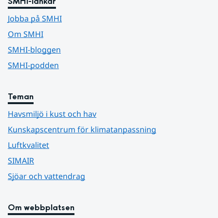
SMHI-länkar
Jobba på SMHI
Om SMHI
SMHI-bloggen
SMHI-podden
Teman
Havsmiljö i kust och hav
Kunskapscentrum för klimatanpassning
Luftkvalitet
SIMAIR
Sjöar och vattendrag
Om webbplatsen