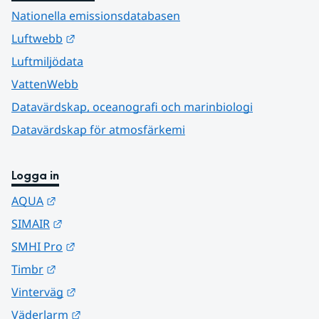
Nationella emissionsdatabasen
Länk till annan webbplats.
Luftwebb
Luftmiljödata
VattenWebb
Datavärdskap, oceanografi och marinbiologi
Datavärdskap för atmosfärkemi
Logga in
Länk till annan webbplats.
AQUA
Länk till annan webbplats.
SIMAIR
Länk till annan webbplats.
SMHI Pro
Länk till annan webbplats.
Timbr
Länk till annan webbplats.
Vinterväg
Länk till annan webbplats.
Väderlarm