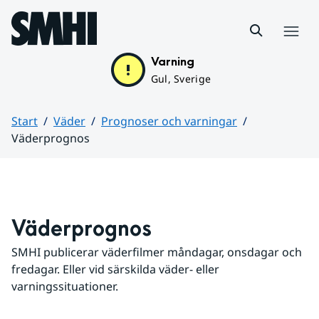
Hoppa till sidans innehåll
Meny
Varning
Gul, Sverige
Start
Väder
Prognoser och varningar
Väderprognos
Huvudinnehåll
Väderprognos
SMHI publicerar väderfilmer måndagar, onsdagar och 
fredagar. Eller vid särskilda väder- eller 
varningssituationer.