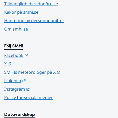
Tillgänglighetsredogörelse
Kakor på smhi.se
Hantering av personuppgifter
Om smhi.se
Följ SMHI
Länk till annan webbplats.
Facebook
Länk till annan webbplats.
X
Länk till annan webbplats.
SMHIs meteorologer på X
Länk till annan webbplats.
Linkedin
Länk till annan webbplats.
Instagram
Policy för sociala medier
Datavärdskap