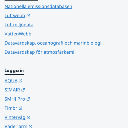
Nationella emissionsdatabasen
Länk till annan webbplats.
Luftwebb
Luftmiljödata
VattenWebb
Datavärdskap, oceanografi och marinbiologi
Datavärdskap för atmosfärkemi
Logga in
Länk till annan webbplats.
AQUA
Länk till annan webbplats.
SIMAIR
Länk till annan webbplats.
SMHI Pro
Länk till annan webbplats.
Timbr
Länk till annan webbplats.
Vinterväg
Länk till annan webbplats.
Väderlarm