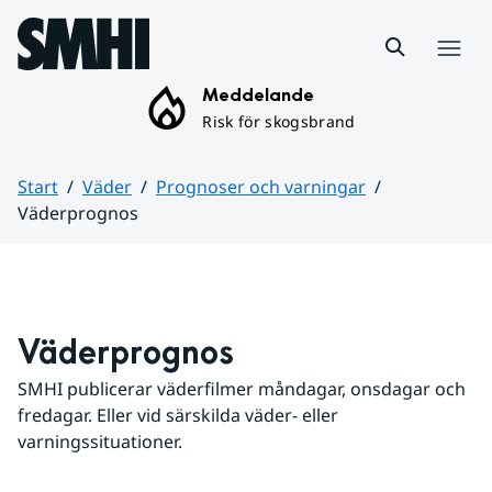
Hoppa till sidans innehåll
Meny
Meddelande
Risk för skogsbrand
Start
Väder
Prognoser och varningar
Väderprognos
Huvudinnehåll
Väderprognos
SMHI publicerar väderfilmer måndagar, onsdagar och 
fredagar. Eller vid särskilda väder- eller 
varningssituationer.