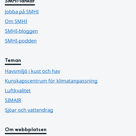
SMHI-länkar
Jobba på SMHI
Om SMHI
SMHI-bloggen
SMHI-podden
Teman
Havsmiljö i kust och hav
Kunskapscentrum för klimatanpassning
Luftkvalitet
SIMAIR
Sjöar och vattendrag
Om webbplatsen