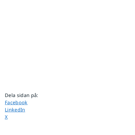
Dela sidan på
:
Dela sidan på
Facebook
Dela sidan på
LinkedIn
Dela sidan på
X