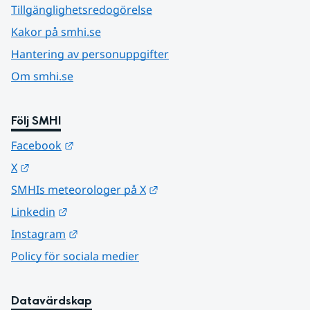
Tillgänglighetsredogörelse
Kakor på smhi.se
Hantering av personuppgifter
Om smhi.se
Följ SMHI
Länk till annan webbplats.
Facebook
Länk till annan webbplats.
X
Länk till annan webbplats.
SMHIs meteorologer på X
Länk till annan webbplats.
Linkedin
Länk till annan webbplats.
Instagram
Policy för sociala medier
Datavärdskap