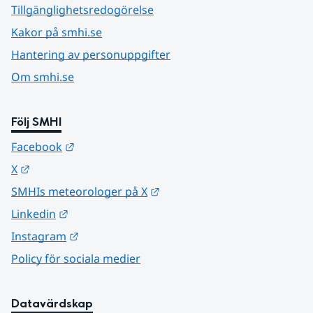
Tillgänglighetsredogörelse
Kakor på smhi.se
Hantering av personuppgifter
Om smhi.se
Följ SMHI
Länk till annan webbplats.
Facebook
Länk till annan webbplats.
X
Länk till annan webbplats.
SMHIs meteorologer på X
Länk till annan webbplats.
Linkedin
Länk till annan webbplats.
Instagram
Policy för sociala medier
Datavärdskap