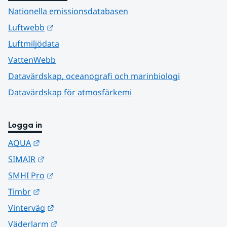
Nationella emissionsdatabasen
Länk till annan webbplats.
Luftwebb
Luftmiljödata
VattenWebb
Datavärdskap, oceanografi och marinbiologi
Datavärdskap för atmosfärkemi
Logga in
Länk till annan webbplats.
AQUA
Länk till annan webbplats.
SIMAIR
Länk till annan webbplats.
SMHI Pro
Länk till annan webbplats.
Timbr
Länk till annan webbplats.
Vinterväg
Länk till annan webbplats.
Väderlarm