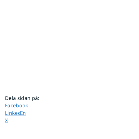
Dela sidan på
:
Dela sidan på
Facebook
Dela sidan på
LinkedIn
Dela sidan på
X