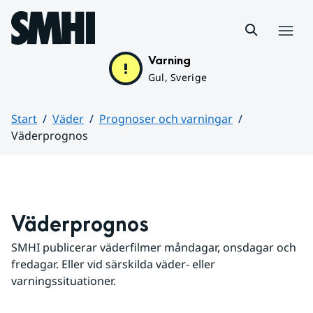
Hoppa till sidans innehåll
Meny
Varning
Gul, Sverige
Start
Väder
Prognoser och varningar
Väderprognos
Huvudinnehåll
Väderprognos
SMHI publicerar väderfilmer måndagar, onsdagar och 
fredagar. Eller vid särskilda väder- eller 
varningssituationer.