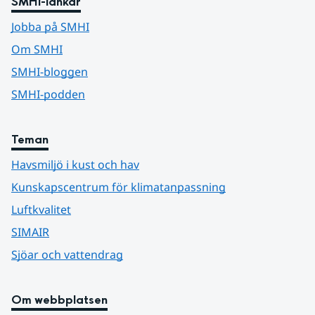
SMHI-länkar
Jobba på SMHI
Om SMHI
SMHI-bloggen
SMHI-podden
Teman
Havsmiljö i kust och hav
Kunskapscentrum för klimatanpassning
Luftkvalitet
SIMAIR
Sjöar och vattendrag
Om webbplatsen