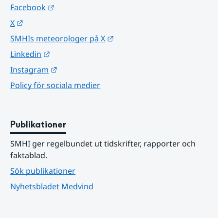
Länk till annan webbplats.
Facebook
Länk till annan webbplats.
X
Länk till annan webbplats.
SMHIs meteorologer på X
Länk till annan webbplats.
Linkedin
Länk till annan webbplats.
Instagram
Policy för sociala medier
Publikationer
SMHI ger regelbundet ut tidskrifter, rapporter och 
faktablad.
Sök publikationer
Nyhetsbladet Medvind