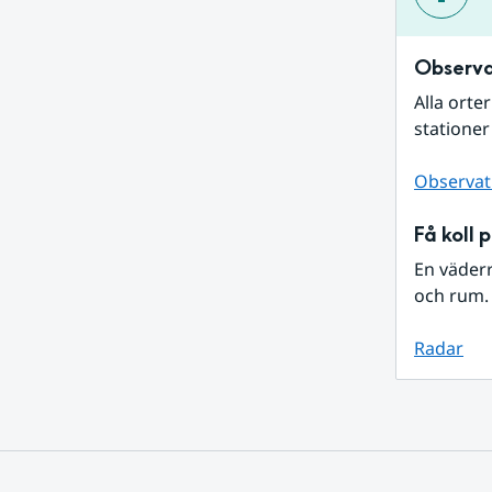
Observa
Alla orte
stationer
Observat
Få koll 
En väder
och rum. 
Radar