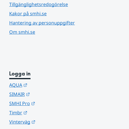
Tillgänglighetsredogörelse
Kakor på smhi.se
Hantering av personuppgifter
Om smhi.se
Logga in
Länk till annan webbplats.
AQUA
Länk till annan webbplats.
SIMAIR
Länk till annan webbplats.
SMHI Pro
Länk till annan webbplats.
Timbr
Länk till annan webbplats.
Vinterväg