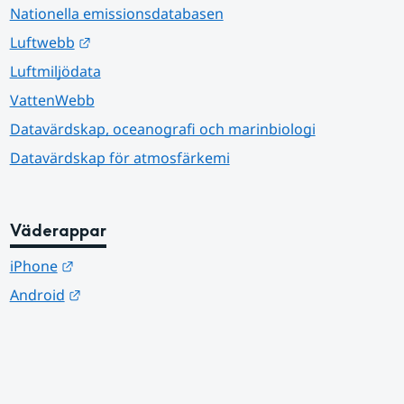
Nationella emissionsdatabasen
Länk till annan webbplats.
Luftwebb
Luftmiljödata
VattenWebb
Datavärdskap, oceanografi och marinbiologi
Datavärdskap för atmosfärkemi
Väderappar
Länk till annan webbplats.
iPhone
Länk till annan webbplats.
Android