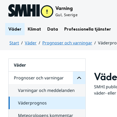
Hoppa till sidans innehåll
Varning
Gul, Sverige
Väder
Klimat
Data
Professionella tjänster
Start
Väder
Prognoser och varningar
Väderpr
varningar
och
Huvudinnehåll
Prognoser
för
Undersidor
Väder
Väde
Prognoser och varningar
SMHI public
Varningar och meddelanden
väder- eller
Väderprognos
Meteorologens kommentar