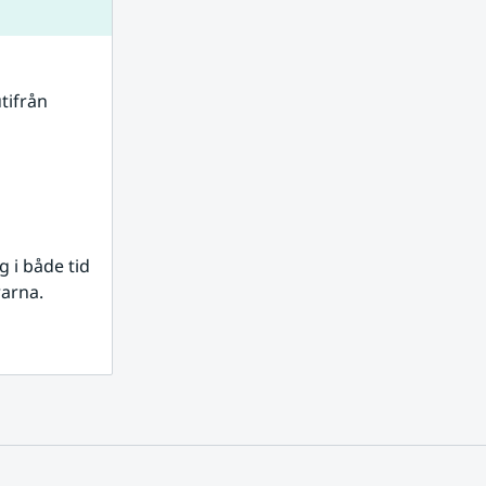
tifrån 
i både tid 
rarna.