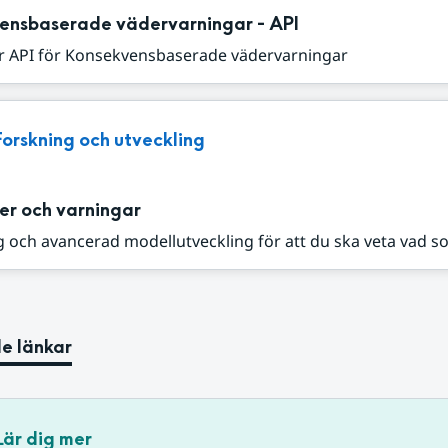
ensbaserade vädervarningar - API
r API för Konsekvensbaserade vädervarningar
Forskning och utveckling
er och varningar
 och avancerad modellutveckling för att du ska veta vad s
e länkar
Lär dig mer