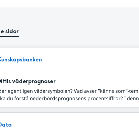
e sidor
Kunskapsbanken
MHIs väderprognoser
der egentligen vädersymbolen? Vad avser ”känns som”-tem
ka du förstå nederbördsprognosens procentsiffror? I denna
Data