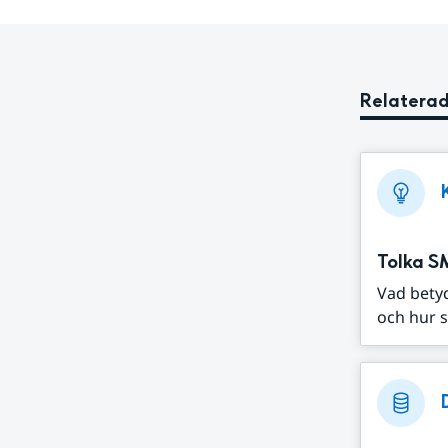
Relaterad
Tolka S
Vad bety
och hur s