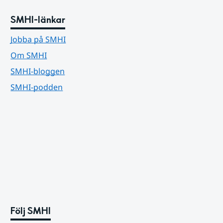
SMHI-länkar
Jobba på SMHI
Om SMHI
SMHI-bloggen
SMHI-podden
Följ SMHI