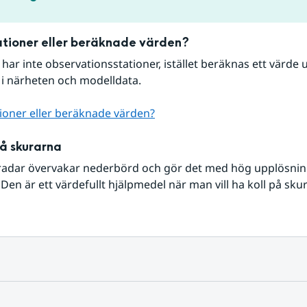
tioner eller beräknade värden?
r har inte observationsstationer, istället beräknas ett värde u
 i närheten och modelldata.
ioner eller beräknade värden?
på skurarna
radar övervakar nederbörd och gör det med hög upplösning 
Den är ett värdefullt hjälpmedel när man vill ha koll på sku