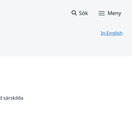
Sök
Meny
In English
 särskilda 