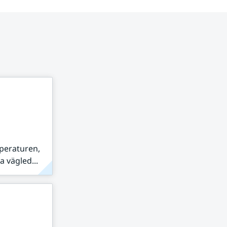
peraturen,
 vägled...