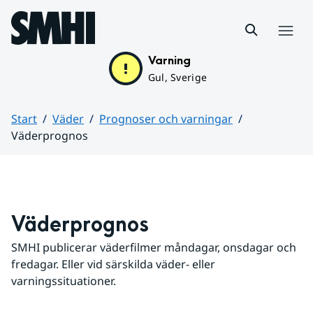
Hoppa till sidans innehåll
Meny
Varning
Gul, Sverige
Start
Väder
Prognoser och varningar
Väderprognos
Huvudinnehåll
Väderprognos
SMHI publicerar väderfilmer måndagar, onsdagar och 
fredagar. Eller vid särskilda väder- eller 
varningssituationer.