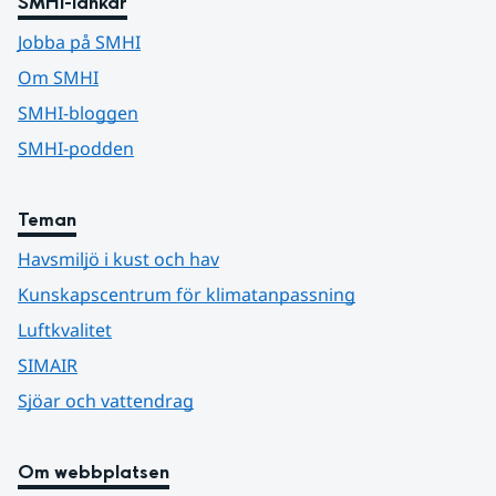
SMHI-länkar
Jobba på SMHI
Om SMHI
SMHI-bloggen
SMHI-podden
Teman
Havsmiljö i kust och hav
Kunskapscentrum för klimatanpassning
Luftkvalitet
SIMAIR
Sjöar och vattendrag
Om webbplatsen