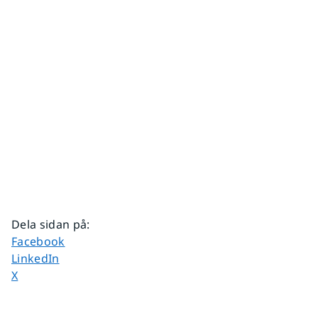
Dela sidan på
:
Dela sidan på
Facebook
Dela sidan på
LinkedIn
Dela sidan på
X