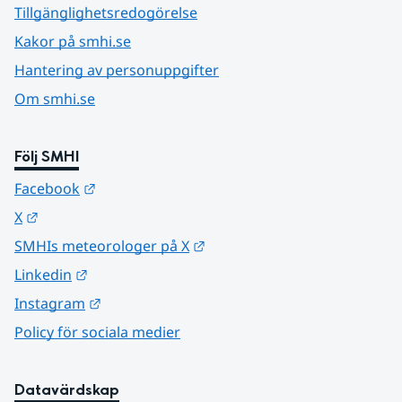
Tillgänglighetsredogörelse
Kakor på smhi.se
Hantering av personuppgifter
Om smhi.se
Följ SMHI
Länk till annan webbplats.
Facebook
Länk till annan webbplats.
X
Länk till annan webbplats.
SMHIs meteorologer på X
Länk till annan webbplats.
Linkedin
Länk till annan webbplats.
Instagram
Policy för sociala medier
Datavärdskap