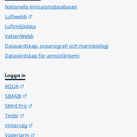
Nationella emissionsdatabasen
Länk till annan webbplats.
Luftwebb
Luftmiljödata
VattenWebb
Datavärdskap, oceanografi och marinbiologi
Datavärdskap för atmosfärkemi
Logga in
Länk till annan webbplats.
AQUA
Länk till annan webbplats.
SIMAIR
Länk till annan webbplats.
SMHI Pro
Länk till annan webbplats.
Timbr
Länk till annan webbplats.
Vinterväg
Länk till annan webbplats.
Väderlarm