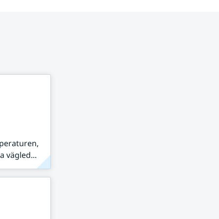
peraturen,
 vägled...