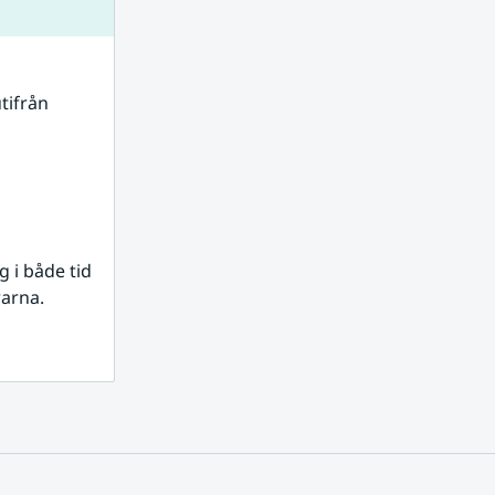
tifrån 
i både tid 
rarna.