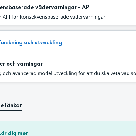
ensbaserade vädervarningar - API
r API för Konsekvensbaserade vädervarningar
Forskning och utveckling
er och varningar
 och avancerad modellutveckling för att du ska veta vad s
e länkar
Lär dig mer