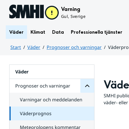
Hoppa till sidans innehåll
Varning
Gul, Sverige
Väder
Klimat
Data
Professionella tjänster
Start
Väder
Prognoser och varningar
Väderpr
varningar
och
Huvudinnehåll
Prognoser
för
Undersidor
Väder
Väde
Prognoser och varningar
SMHI public
Varningar och meddelanden
väder- eller
Väderprognos
Meteorologens kommentar