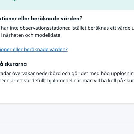
tioner eller beräknade värden?
r har inte observationsstationer, istället beräknas ett värde u
 i närheten och modelldata.
ioner eller beräknade värden?
på skurarna
radar övervakar nederbörd och gör det med hög upplösning 
Den är ett värdefullt hjälpmedel när man vill ha koll på sku