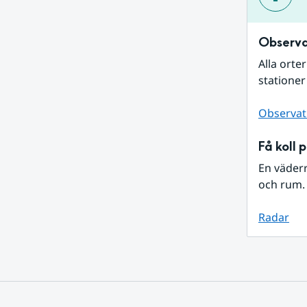
Observa
Alla orte
stationer
Observat
Få koll 
En väder
och rum. 
Radar