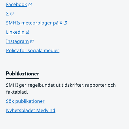
Länk till annan webbplats.
Facebook
Länk till annan webbplats.
X
Länk till annan webbplats.
SMHIs meteorologer på X
Länk till annan webbplats.
Linkedin
Länk till annan webbplats.
Instagram
Policy för sociala medier
Publikationer
SMHI ger regelbundet ut tidskrifter, rapporter och 
faktablad.
Sök publikationer
Nyhetsbladet Medvind