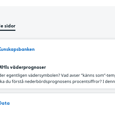
e sidor
Kunskapsbanken
MHIs väderprognoser
der egentligen vädersymbolen? Vad avser ”känns som”-tem
ka du förstå nederbördsprognosens procentsiffror? I denna
Data