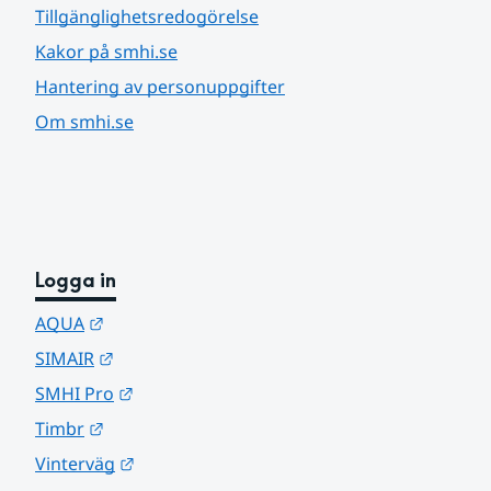
Tillgänglighetsredogörelse
Kakor på smhi.se
Hantering av personuppgifter
Om smhi.se
Logga in
Länk till annan webbplats.
AQUA
Länk till annan webbplats.
SIMAIR
Länk till annan webbplats.
SMHI Pro
Länk till annan webbplats.
Timbr
Länk till annan webbplats.
Vinterväg