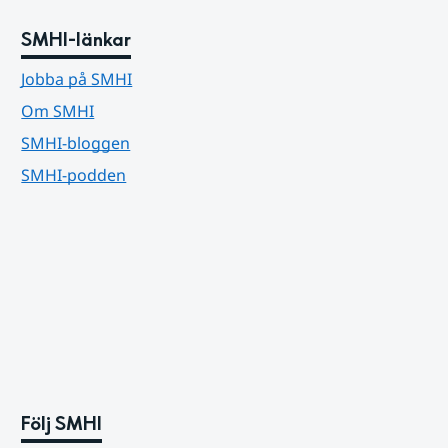
SMHI-länkar
Jobba på SMHI
Om SMHI
SMHI-bloggen
SMHI-podden
Följ SMHI