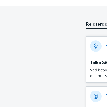
Relaterad
Tolka S
Vad bety
och hur s