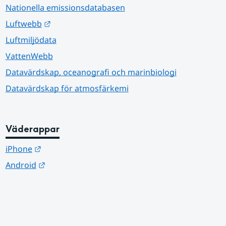
Nationella emissionsdatabasen
Länk till annan webbplats.
Luftwebb
Luftmiljödata
VattenWebb
Datavärdskap, oceanografi och marinbiologi
Datavärdskap för atmosfärkemi
Väderappar
Länk till annan webbplats.
iPhone
Länk till annan webbplats.
Android