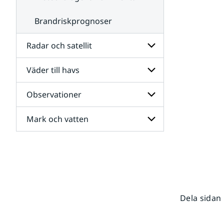
Brandriskprognoser
Radar och satellit
Väder till havs
Undersidor
för
Radar
Observationer
Undersidor
och
för
satellit
Väder
Mark och vatten
Undersidor
till
för
havs
Observationer
Undersidor
för
Mark
och
vatten
Dela sidan