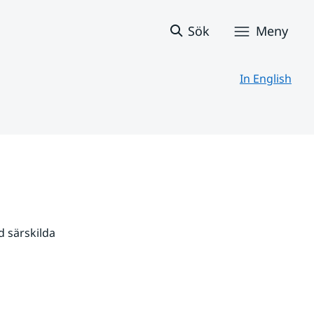
Sök
Meny
In English
 särskilda 