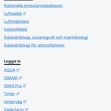
Nationella emissionsdatabasen
Länk till annan webbplats.
Luftwebb
Luftmiljödata
VattenWebb
Datavärdskap, oceanografi och marinbiologi
Datavärdskap för atmosfärkemi
Logga in
Länk till annan webbplats.
AQUA
Länk till annan webbplats.
SIMAIR
Länk till annan webbplats.
SMHI Pro
Länk till annan webbplats.
Timbr
Länk till annan webbplats.
Vinterväg
Länk till annan webbplats.
Väderlarm