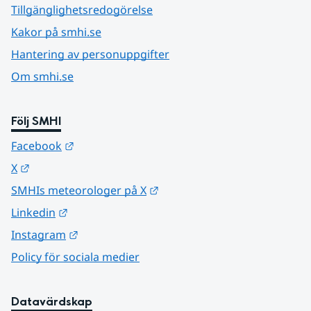
Tillgänglighetsredogörelse
Kakor på smhi.se
Hantering av personuppgifter
Om smhi.se
Följ SMHI
Länk till annan webbplats.
Facebook
Länk till annan webbplats.
X
Länk till annan webbplats.
SMHIs meteorologer på X
Länk till annan webbplats.
Linkedin
Länk till annan webbplats.
Instagram
Policy för sociala medier
Datavärdskap