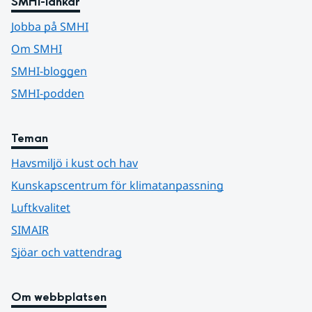
SMHI-länkar
Jobba på SMHI
Om SMHI
SMHI-bloggen
SMHI-podden
Teman
Havsmiljö i kust och hav
Kunskapscentrum för klimatanpassning
Luftkvalitet
SIMAIR
Sjöar och vattendrag
Om webbplatsen