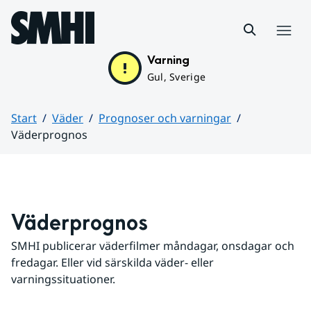
Hoppa till sidans innehåll
Meny
Varning
Gul, Sverige
Start
Väder
Prognoser och varningar
Väderprognos
Huvudinnehåll
Väderprognos
SMHI publicerar väderfilmer måndagar, onsdagar och 
fredagar. Eller vid särskilda väder- eller 
varningssituationer.