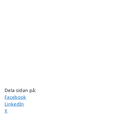
Dela sidan på
:
Dela sidan på
Facebook
Dela sidan på
LinkedIn
Dela sidan på
X