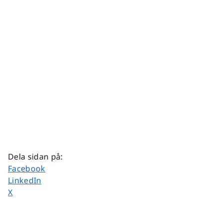
Dela sidan på
:
Dela sidan på
Facebook
Dela sidan på
LinkedIn
Dela sidan på
X