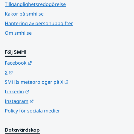
Tillgänglighetsredogörelse
Kakor på smhi.se
Hantering av personuppgifter
Om smhi.se
Följ SMHI
Länk till annan webbplats.
Facebook
Länk till annan webbplats.
X
Länk till annan webbplats.
SMHIs meteorologer på X
Länk till annan webbplats.
Linkedin
Länk till annan webbplats.
Instagram
Policy för sociala medier
Datavärdskap