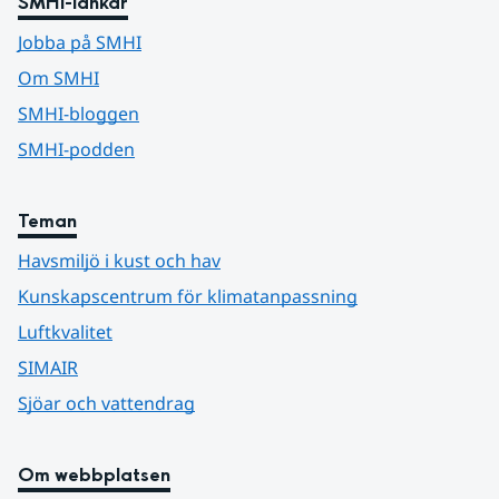
SMHI-länkar
Jobba på SMHI
Om SMHI
SMHI-bloggen
SMHI-podden
Teman
Havsmiljö i kust och hav
Kunskapscentrum för klimatanpassning
Luftkvalitet
SIMAIR
Sjöar och vattendrag
Om webbplatsen