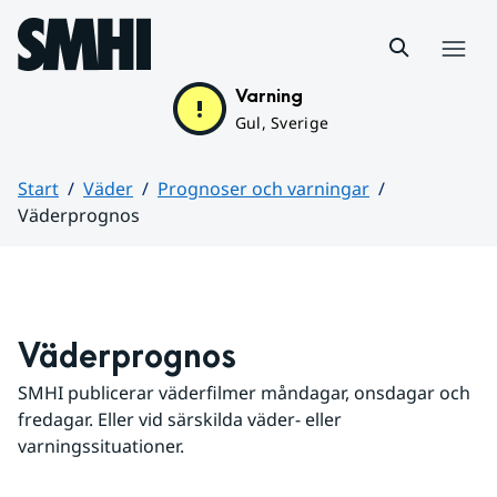
Hoppa till sidans innehåll
Meny
Varning
Gul, Sverige
Start
Väder
Prognoser och varningar
Väderprognos
Huvudinnehåll
Väderprognos
SMHI publicerar väderfilmer måndagar, onsdagar och 
fredagar. Eller vid särskilda väder- eller 
varningssituationer.