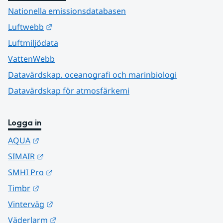
Nationella emissionsdatabasen
Länk till annan webbplats.
Luftwebb
Luftmiljödata
VattenWebb
Datavärdskap, oceanografi och marinbiologi
Datavärdskap för atmosfärkemi
Logga in
Länk till annan webbplats.
AQUA
Länk till annan webbplats.
SIMAIR
Länk till annan webbplats.
SMHI Pro
Länk till annan webbplats.
Timbr
Länk till annan webbplats.
Vinterväg
Länk till annan webbplats.
Väderlarm