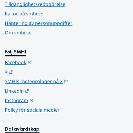
Tillgänglighetsredogörelse
Kakor på smhi.se
Hantering av personuppgifter
Om smhi.se
Följ SMHI
Länk till annan webbplats.
Facebook
Länk till annan webbplats.
X
Länk till annan webbplats.
SMHIs meteorologer på X
Länk till annan webbplats.
Linkedin
Länk till annan webbplats.
Instagram
Policy för sociala medier
Datavärdskap