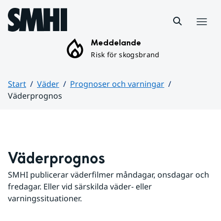
Hoppa till sidans innehåll
Meny
Meddelande
Risk för skogsbrand
Start
Väder
Prognoser och varningar
Väderprognos
Huvudinnehåll
Väderprognos
SMHI publicerar väderfilmer måndagar, onsdagar och 
fredagar. Eller vid särskilda väder- eller 
varningssituationer.