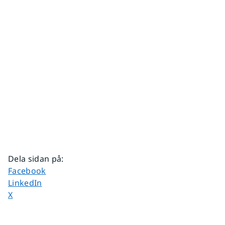
Dela sidan på
:
Dela sidan på
Facebook
Dela sidan på
LinkedIn
Dela sidan på
X