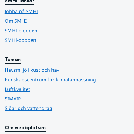
SMHI-länkar
Jobba på SMHI
Om SMHI
SMHI-bloggen
SMHI-podden
Teman
Havsmiljö i kust och hav
Kunskapscentrum för klimatanpassning
Luftkvalitet
SIMAIR
Sjöar och vattendrag
Om webbplatsen