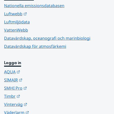
Nationella emissionsdatabasen
Länk till annan webbplats.
Luftwebb
Luftmiljödata
VattenWebb
Datavärdskap, oceanografi och marinbiologi
Datavärdskap för atmosfärkemi
Logga in
Länk till annan webbplats.
AQUA
Länk till annan webbplats.
SIMAIR
Länk till annan webbplats.
SMHI Pro
Länk till annan webbplats.
Timbr
Länk till annan webbplats.
Vinterväg
Länk till annan webbplats.
Väderlarm