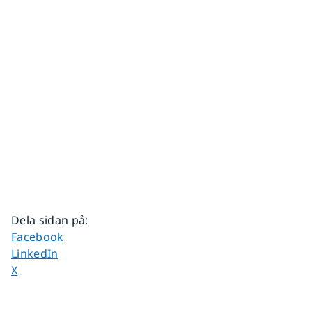
Dela sidan på
:
Dela sidan på
Facebook
Dela sidan på
LinkedIn
Dela sidan på
X