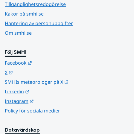
Tillgänglighetsredogörelse
Kakor på smhi.se
Hantering av personuppgifter
Om smhi.se
Följ SMHI
Länk till annan webbplats.
Facebook
Länk till annan webbplats.
X
Länk till annan webbplats.
SMHIs meteorologer på X
Länk till annan webbplats.
Linkedin
Länk till annan webbplats.
Instagram
Policy för sociala medier
Datavärdskap