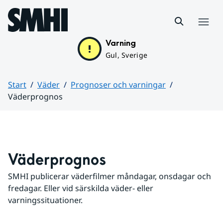
Hoppa till sidans innehåll
Meny
Varning
Gul, Sverige
Start
Väder
Prognoser och varningar
Väderprognos
Huvudinnehåll
Väderprognos
SMHI publicerar väderfilmer måndagar, onsdagar och 
fredagar. Eller vid särskilda väder- eller 
varningssituationer.