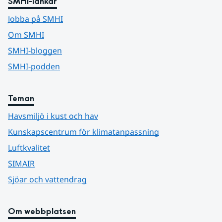
SMHI-länkar
Jobba på SMHI
Om SMHI
SMHI-bloggen
SMHI-podden
Teman
Havsmiljö i kust och hav
Kunskapscentrum för klimatanpassning
Luftkvalitet
SIMAIR
Sjöar och vattendrag
Om webbplatsen