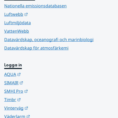
Nationella emissionsdatabasen
Länk till annan webbplats.
Luftwebb
Luftmiljödata
VattenWebb
Datavärdskap, oceanografi och marinbiologi
Datavärdskap för atmosfärkemi
Logga in
Länk till annan webbplats.
AQUA
Länk till annan webbplats.
SIMAIR
Länk till annan webbplats.
SMHI Pro
Länk till annan webbplats.
Timbr
Länk till annan webbplats.
Vinterväg
Länk till annan webbplats.
Väderlarm