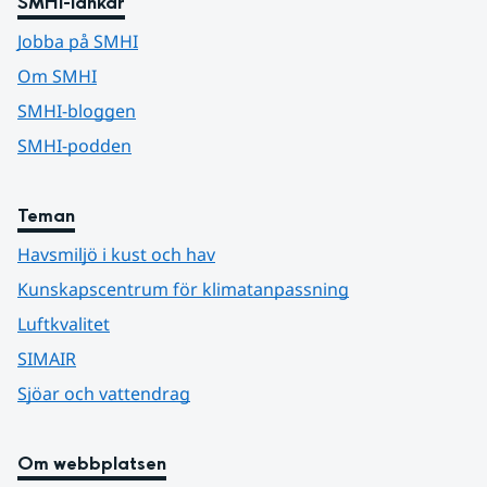
SMHI-länkar
Jobba på SMHI
Om SMHI
SMHI-bloggen
SMHI-podden
Teman
Havsmiljö i kust och hav
Kunskapscentrum för klimatanpassning
Luftkvalitet
SIMAIR
Sjöar och vattendrag
Om webbplatsen