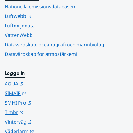
Nationella emissionsdatabasen
Länk till annan webbplats.
Luftwebb
Luftmiljödata
VattenWebb
Datavärdskap, oceanografi och marinbiologi
Datavärdskap för atmosfärkemi
Logga in
Länk till annan webbplats.
AQUA
Länk till annan webbplats.
SIMAIR
Länk till annan webbplats.
SMHI Pro
Länk till annan webbplats.
Timbr
Länk till annan webbplats.
Vinterväg
Länk till annan webbplats.
Väderlarm