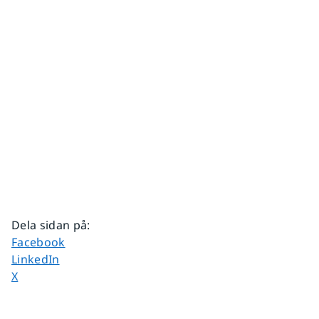
Dela sidan på
:
Dela sidan på
Facebook
Dela sidan på
LinkedIn
Dela sidan på
X