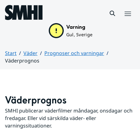
Hoppa till sidans innehåll
Meny
Varning
Gul, Sverige
Start
Väder
Prognoser och varningar
Väderprognos
Huvudinnehåll
Väderprognos
SMHI publicerar väderfilmer måndagar, onsdagar och 
fredagar. Eller vid särskilda väder- eller 
varningssituationer.