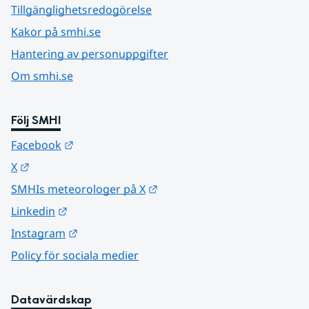
Tillgänglighetsredogörelse
Kakor på smhi.se
Hantering av personuppgifter
Om smhi.se
Följ SMHI
Länk till annan webbplats.
Facebook
Länk till annan webbplats.
X
Länk till annan webbplats.
SMHIs meteorologer på X
Länk till annan webbplats.
Linkedin
Länk till annan webbplats.
Instagram
Policy för sociala medier
Datavärdskap