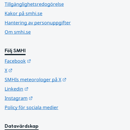
Tillgänglighetsredogörelse
Kakor på smhi.se
Hantering av personuppgifter
Om smhi.se
Följ SMHI
Länk till annan webbplats.
Facebook
Länk till annan webbplats.
X
Länk till annan webbplats.
SMHIs meteorologer på X
Länk till annan webbplats.
Linkedin
Länk till annan webbplats.
Instagram
Policy för sociala medier
Datavärdskap