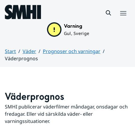
Hoppa till sidans innehåll
Meny
Varning
Gul, Sverige
Start
Väder
Prognoser och varningar
Väderprognos
Huvudinnehåll
Väderprognos
SMHI publicerar väderfilmer måndagar, onsdagar och 
fredagar. Eller vid särskilda väder- eller 
varningssituationer.