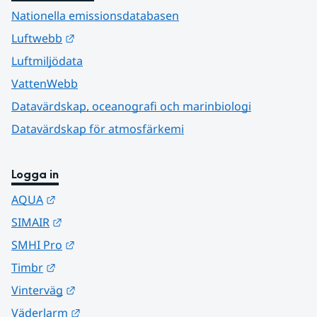
Nationella emissionsdatabasen
Länk till annan webbplats.
Luftwebb
Luftmiljödata
VattenWebb
Datavärdskap, oceanografi och marinbiologi
Datavärdskap för atmosfärkemi
Logga in
Länk till annan webbplats.
AQUA
Länk till annan webbplats.
SIMAIR
Länk till annan webbplats.
SMHI Pro
Länk till annan webbplats.
Timbr
Länk till annan webbplats.
Vinterväg
Länk till annan webbplats.
Väderlarm