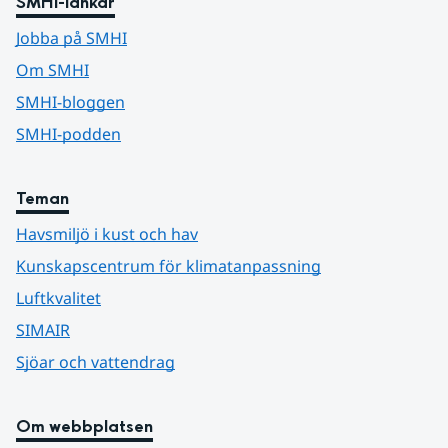
SMHI-länkar
Jobba på SMHI
Om SMHI
SMHI-bloggen
SMHI-podden
Teman
Havsmiljö i kust och hav
Kunskapscentrum för klimatanpassning
Luftkvalitet
SIMAIR
Sjöar och vattendrag
Om webbplatsen