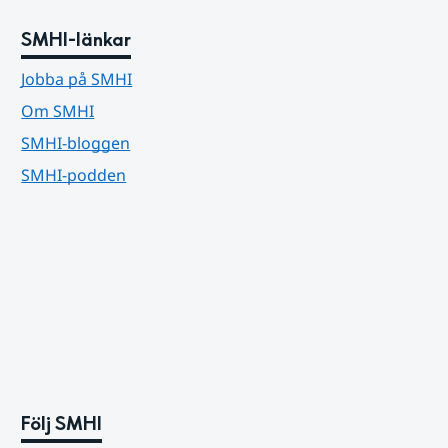
SMHI-länkar
Jobba på SMHI
Om SMHI
SMHI-bloggen
SMHI-podden
Följ SMHI