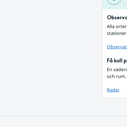
Observa
Alla orte
stationer
Observat
Få koll 
En väder
och rum. 
Radar