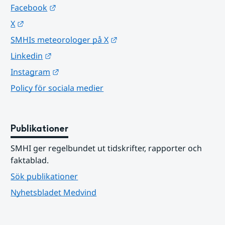
Länk till annan webbplats.
Facebook
Länk till annan webbplats.
X
Länk till annan webbplats.
SMHIs meteorologer på X
Länk till annan webbplats.
Linkedin
Länk till annan webbplats.
Instagram
Policy för sociala medier
Publikationer
SMHI ger regelbundet ut tidskrifter, rapporter och 
faktablad.
Sök publikationer
Nyhetsbladet Medvind