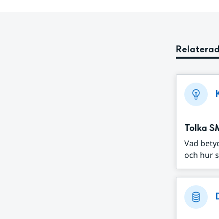
Relaterad
Tolka S
Vad bety
och hur s