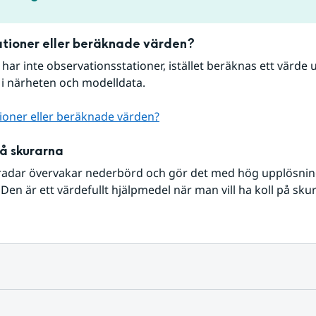
tioner eller beräknade värden?
r har inte observationsstationer, istället beräknas ett värde u
 i närheten och modelldata.
ioner eller beräknade värden?
på skurarna
radar övervakar nederbörd och gör det med hög upplösning 
Den är ett värdefullt hjälpmedel när man vill ha koll på sku