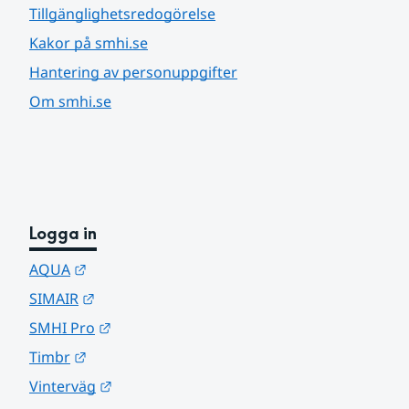
Tillgänglighetsredogörelse
Kakor på smhi.se
Hantering av personuppgifter
Om smhi.se
Logga in
Länk till annan webbplats.
AQUA
Länk till annan webbplats.
SIMAIR
Länk till annan webbplats.
SMHI Pro
Länk till annan webbplats.
Timbr
Länk till annan webbplats.
Vinterväg