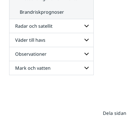
Brandriskprognoser
Radar och satellit
Väder till havs
Undersidor
för
Radar
Observationer
Undersidor
och
för
satellit
Väder
Mark och vatten
Undersidor
till
för
havs
Observationer
Undersidor
för
Mark
och
vatten
Dela sidan