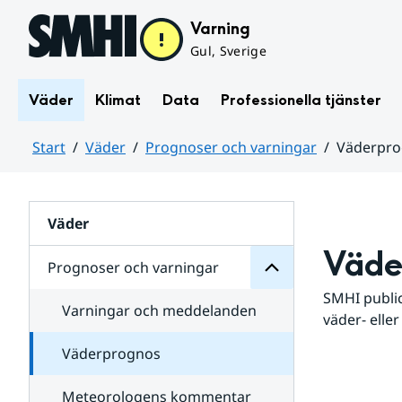
Hoppa till sidans innehåll
Varning
Gul, Sverige
Väder
Klimat
Data
Professionella tjänster
Start
Väder
Prognoser och varningar
Väderpr
varningar
och
Huvudinnehåll
Prognoser
för
Undersidor
Väder
Väde
Prognoser och varningar
SMHI public
Varningar och meddelanden
väder- eller
Väderprognos
Meteorologens kommentar