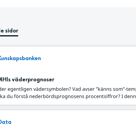
e sidor
Kunskapsbanken
MHIs väderprognoser
der egentligen vädersymbolen? Vad avser ”känns som”-tem
ka du förstå nederbördsprognosens procentsiffror? I denna
Data