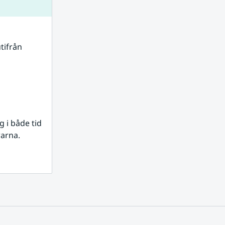
tifrån 
i både tid 
rarna.