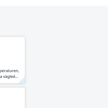
peraturen,
 vägled...