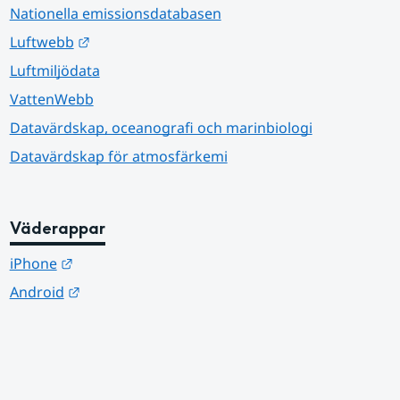
Nationella emissionsdatabasen
Länk till annan webbplats.
Luftwebb
Luftmiljödata
VattenWebb
Datavärdskap, oceanografi och marinbiologi
Datavärdskap för atmosfärkemi
Väderappar
Länk till annan webbplats.
iPhone
Länk till annan webbplats.
Android