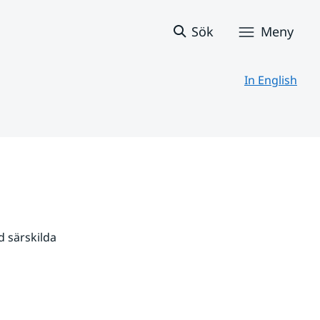
Sök
Meny
In English
 särskilda 