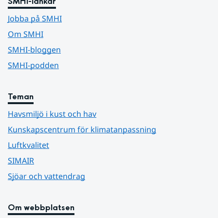
SMHI-länkar
Jobba på SMHI
Om SMHI
SMHI-bloggen
SMHI-podden
Teman
Havsmiljö i kust och hav
Kunskapscentrum för klimatanpassning
Luftkvalitet
SIMAIR
Sjöar och vattendrag
Om webbplatsen