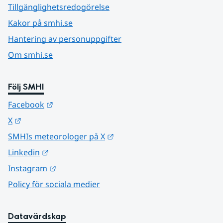
Tillgänglighetsredogörelse
Kakor på smhi.se
Hantering av personuppgifter
Om smhi.se
Följ SMHI
Länk till annan webbplats.
Facebook
Länk till annan webbplats.
X
Länk till annan webbplats.
SMHIs meteorologer på X
Länk till annan webbplats.
Linkedin
Länk till annan webbplats.
Instagram
Policy för sociala medier
Datavärdskap