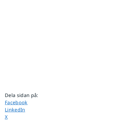
Dela sidan på
:
Dela sidan på
Facebook
Dela sidan på
LinkedIn
Dela sidan på
X