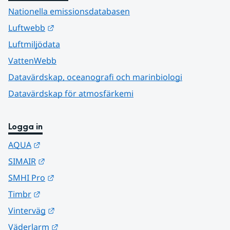
Nationella emissionsdatabasen
Länk till annan webbplats.
Luftwebb
Luftmiljödata
VattenWebb
Datavärdskap, oceanografi och marinbiologi
Datavärdskap för atmosfärkemi
Logga in
Länk till annan webbplats.
AQUA
Länk till annan webbplats.
SIMAIR
Länk till annan webbplats.
SMHI Pro
Länk till annan webbplats.
Timbr
Länk till annan webbplats.
Vinterväg
Länk till annan webbplats.
Väderlarm