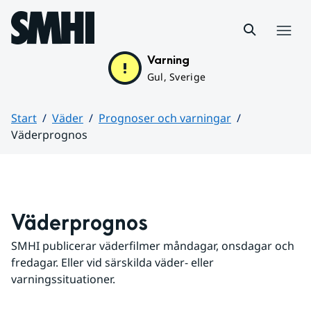
Hoppa till sidans innehåll
Meny
Varning
Gul, Sverige
Start
Väder
Prognoser och varningar
Väderprognos
Huvudinnehåll
Väderprognos
SMHI publicerar väderfilmer måndagar, onsdagar och 
fredagar. Eller vid särskilda väder- eller 
varningssituationer.