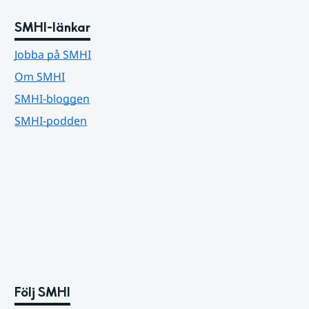
SMHI-länkar
Jobba på SMHI
Om SMHI
SMHI-bloggen
SMHI-podden
Följ SMHI