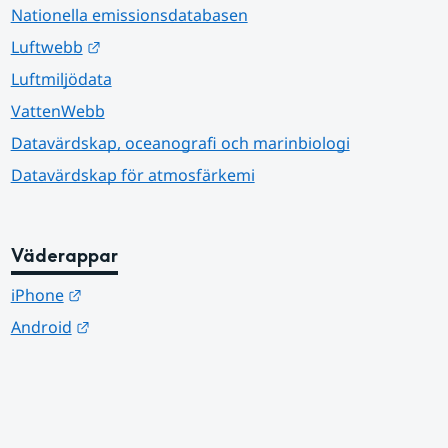
Nationella emissionsdatabasen
Länk till annan webbplats.
Luftwebb
Luftmiljödata
VattenWebb
Datavärdskap, oceanografi och marinbiologi
Datavärdskap för atmosfärkemi
Väderappar
Länk till annan webbplats.
iPhone
Länk till annan webbplats.
Android