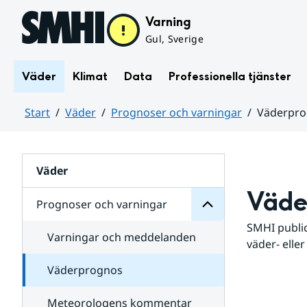
Hoppa till sidans innehåll
Varning
Gul, Sverige
Väder
Klimat
Data
Professionella tjänster
Start
Väder
Prognoser och varningar
Väderpr
varningar
och
Huvudinnehåll
Prognoser
för
Undersidor
Väder
Väde
Prognoser och varningar
SMHI public
Varningar och meddelanden
väder- eller
Väderprognos
Meteorologens kommentar