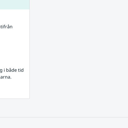
tifrån 
i både tid 
rarna.