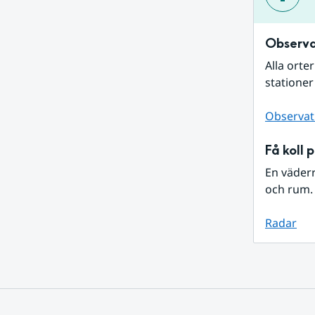
Observa
Alla orte
stationer
Observat
Få koll 
En väder
och rum. 
Radar