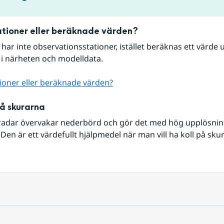
tioner eller beräknade värden?
r har inte observationsstationer, istället beräknas ett värde u
 i närheten och modelldata.
ioner eller beräknade värden?
på skurarna
radar övervakar nederbörd och gör det med hög upplösning 
Den är ett värdefullt hjälpmedel när man vill ha koll på sku