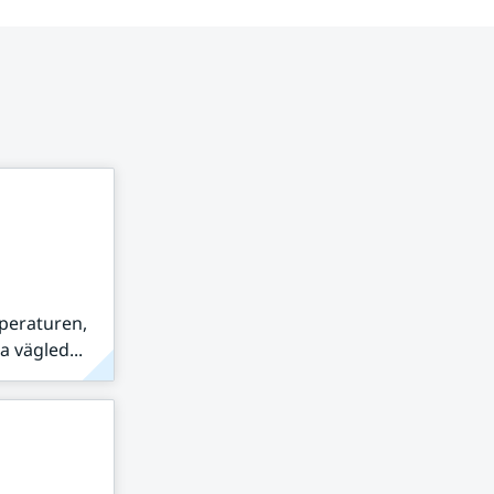
peraturen,
 vägled...