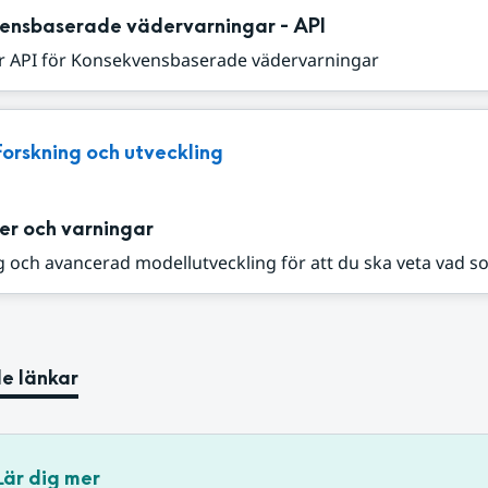
ensbaserade vädervarningar - API
r API för Konsekvensbaserade vädervarningar
Forskning och utveckling
er och varningar
 och avancerad modellutveckling för att du ska veta vad s
e länkar
Lär dig mer