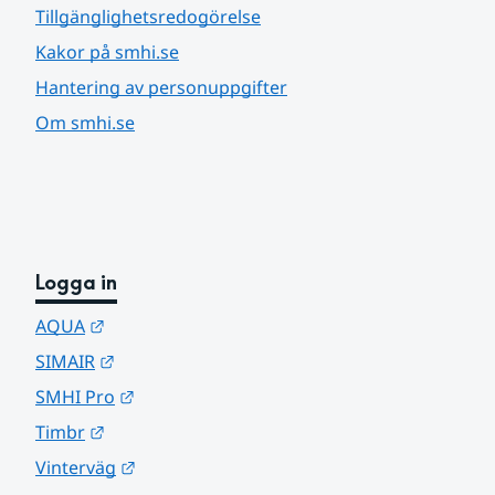
Tillgänglighetsredogörelse
Kakor på smhi.se
Hantering av personuppgifter
Om smhi.se
Logga in
Länk till annan webbplats.
AQUA
Länk till annan webbplats.
SIMAIR
Länk till annan webbplats.
SMHI Pro
Länk till annan webbplats.
Timbr
Länk till annan webbplats.
Vinterväg