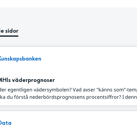
e sidor
Kunskapsbanken
MHIs väderprognoser
der egentligen vädersymbolen? Vad avser ”känns som”-tem
ka du förstå nederbördsprognosens procentsiffror? I denna
Data