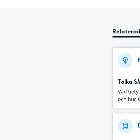
Relaterad
Tolka S
Vad bety
och hur s