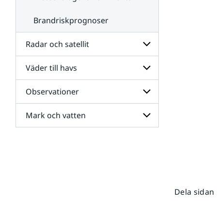
Brandriskprognoser
Radar och satellit
Väder till havs
Undersidor
för
Radar
Observationer
Undersidor
och
för
satellit
Väder
Mark och vatten
Undersidor
till
för
havs
Observationer
Undersidor
för
Mark
och
vatten
Dela sidan