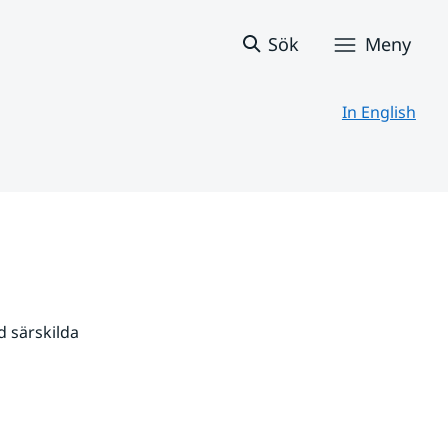
Sök
Meny
In English
 särskilda 