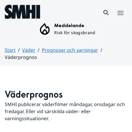
Hoppa till sidans innehåll
Meny
Meddelande
Risk för skogsbrand
Start
Väder
Prognoser och varningar
Väderprognos
Huvudinnehåll
Väderprognos
SMHI publicerar väderfilmer måndagar, onsdagar och 
fredagar. Eller vid särskilda väder- eller 
varningssituationer.