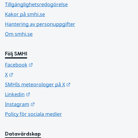
Tillgänglighetsredogörelse
Kakor på smhi.se
Hantering av personuppgifter
Om smhi.se
Följ SMHI
Länk till annan webbplats.
Facebook
Länk till annan webbplats.
X
Länk till annan webbplats.
SMHIs meteorologer på X
Länk till annan webbplats.
Linkedin
Länk till annan webbplats.
Instagram
Policy för sociala medier
Datavärdskap