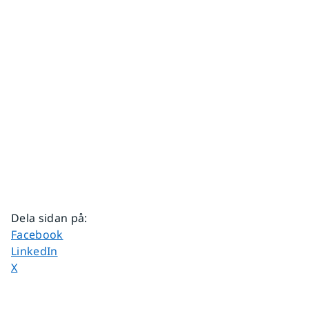
Dela sidan på
:
Dela sidan på
Facebook
Dela sidan på
LinkedIn
Dela sidan på
X