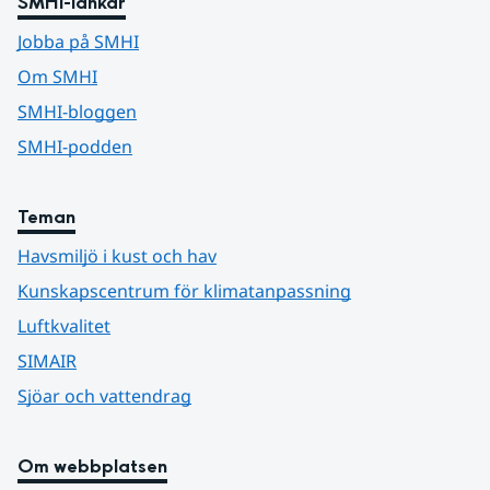
SMHI-länkar
Jobba på SMHI
Om SMHI
SMHI-bloggen
SMHI-podden
Teman
Havsmiljö i kust och hav
Kunskapscentrum för klimatanpassning
Luftkvalitet
SIMAIR
Sjöar och vattendrag
Om webbplatsen