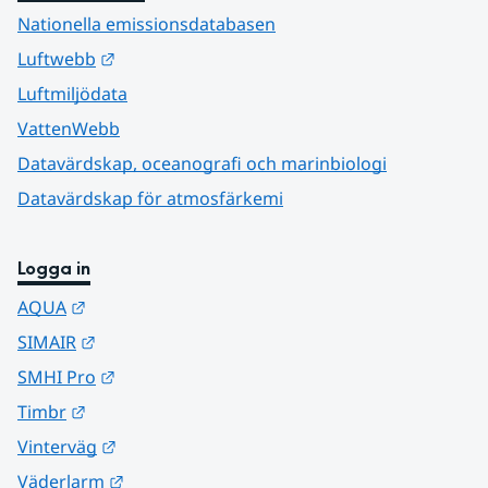
Nationella emissionsdatabasen
Länk till annan webbplats.
Luftwebb
Luftmiljödata
VattenWebb
Datavärdskap, oceanografi och marinbiologi
Datavärdskap för atmosfärkemi
Logga in
Länk till annan webbplats.
AQUA
Länk till annan webbplats.
SIMAIR
Länk till annan webbplats.
SMHI Pro
Länk till annan webbplats.
Timbr
Länk till annan webbplats.
Vinterväg
Länk till annan webbplats.
Väderlarm