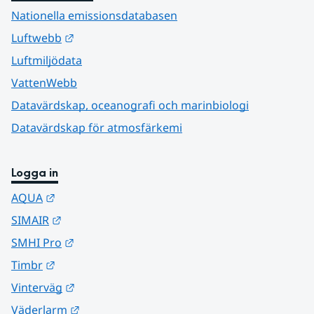
Nationella emissionsdatabasen
Länk till annan webbplats.
Luftwebb
Luftmiljödata
VattenWebb
Datavärdskap, oceanografi och marinbiologi
Datavärdskap för atmosfärkemi
Logga in
Länk till annan webbplats.
AQUA
Länk till annan webbplats.
SIMAIR
Länk till annan webbplats.
SMHI Pro
Länk till annan webbplats.
Timbr
Länk till annan webbplats.
Vinterväg
Länk till annan webbplats.
Väderlarm