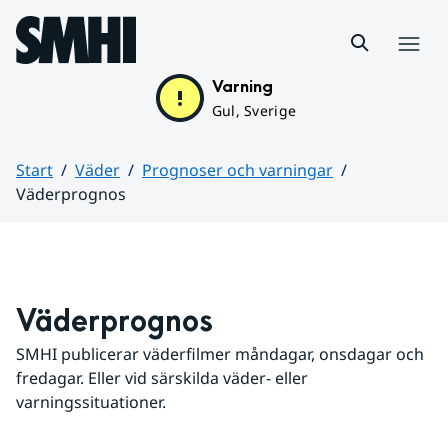
Hoppa till sidans innehåll
Meny
Varning
Gul, Sverige
Start
Väder
Prognoser och varningar
Väderprognos
Huvudinnehåll
Väderprognos
SMHI publicerar väderfilmer måndagar, onsdagar och 
fredagar. Eller vid särskilda väder- eller 
varningssituationer.