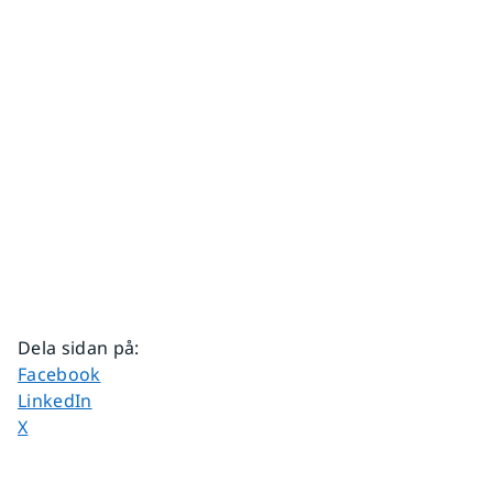
Dela sidan på
:
Dela sidan på
Facebook
Dela sidan på
LinkedIn
Dela sidan på
X