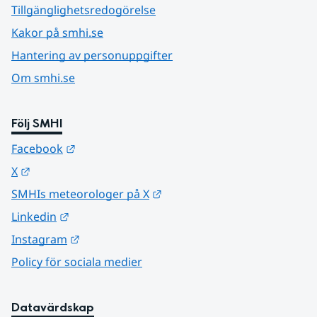
Tillgänglighetsredogörelse
Kakor på smhi.se
Hantering av personuppgifter
Om smhi.se
Följ SMHI
Länk till annan webbplats.
Facebook
Länk till annan webbplats.
X
Länk till annan webbplats.
SMHIs meteorologer på X
Länk till annan webbplats.
Linkedin
Länk till annan webbplats.
Instagram
Policy för sociala medier
Datavärdskap