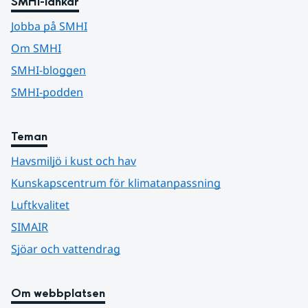
SMHI-länkar
Jobba på SMHI
Om SMHI
SMHI-bloggen
SMHI-podden
Teman
Havsmiljö i kust och hav
Kunskapscentrum för klimatanpassning
Luftkvalitet
SIMAIR
Sjöar och vattendrag
Om webbplatsen