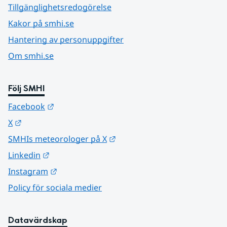
Tillgänglighetsredogörelse
Kakor på smhi.se
Hantering av personuppgifter
Om smhi.se
Följ SMHI
Länk till annan webbplats.
Facebook
Länk till annan webbplats.
X
Länk till annan webbplats.
SMHIs meteorologer på X
Länk till annan webbplats.
Linkedin
Länk till annan webbplats.
Instagram
Policy för sociala medier
Datavärdskap