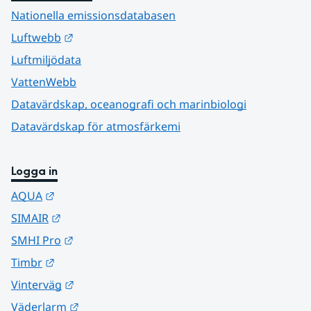
Nationella emissionsdatabasen
Länk till annan webbplats.
Luftwebb
Luftmiljödata
VattenWebb
Datavärdskap, oceanografi och marinbiologi
Datavärdskap för atmosfärkemi
Logga in
Länk till annan webbplats.
AQUA
Länk till annan webbplats.
SIMAIR
Länk till annan webbplats.
SMHI Pro
Länk till annan webbplats.
Timbr
Länk till annan webbplats.
Vinterväg
Länk till annan webbplats.
Väderlarm