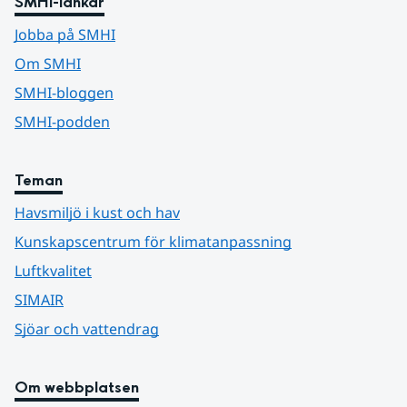
SMHI-länkar
Jobba på SMHI
Om SMHI
SMHI-bloggen
SMHI-podden
Teman
Havsmiljö i kust och hav
Kunskapscentrum för klimatanpassning
Luftkvalitet
SIMAIR
Sjöar och vattendrag
Om webbplatsen