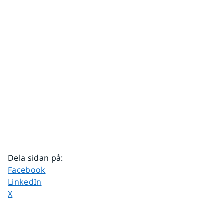
Dela sidan på
:
Dela sidan på
Facebook
Dela sidan på
LinkedIn
Dela sidan på
X