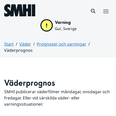
Hoppa till sidans innehåll
Meny
Varning
Gul, Sverige
Start
Väder
Prognoser och varningar
Väderprognos
Huvudinnehåll
Väderprognos
SMHI publicerar väderfilmer måndagar, onsdagar och 
fredagar. Eller vid särskilda väder- eller 
varningssituationer.