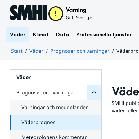
Hoppa till sidans innehåll
Varning
Gul, Sverige
Väder
Klimat
Data
Professionella tjänster
Start
Väder
Prognoser och varningar
Väderpr
varningar
och
Huvudinnehåll
Prognoser
för
Undersidor
Väder
Väde
Prognoser och varningar
SMHI public
Varningar och meddelanden
väder- eller
Väderprognos
Meteorologens kommentar