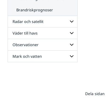
Brandriskprognoser
Radar och satellit
Väder till havs
Undersidor
för
Radar
Observationer
Undersidor
och
för
satellit
Väder
Mark och vatten
Undersidor
till
för
havs
Observationer
Undersidor
för
Mark
och
vatten
Dela sidan