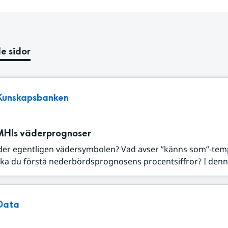
e sidor
Kunskapsbanken
MHIs väderprognoser
der egentligen vädersymbolen? Vad avser ”känns som”-tem
ka du förstå nederbördsprognosens procentsiffror? I denna
Data