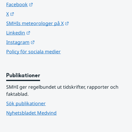
Länk till annan webbplats.
Facebook
Länk till annan webbplats.
X
Länk till annan webbplats.
SMHIs meteorologer på X
Länk till annan webbplats.
Linkedin
Länk till annan webbplats.
Instagram
Policy för sociala medier
Publikationer
SMHI ger regelbundet ut tidskrifter, rapporter och 
faktablad.
Sök publikationer
Nyhetsbladet Medvind