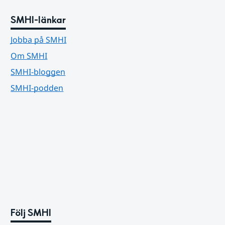
SMHI-länkar
Jobba på SMHI
Om SMHI
SMHI-bloggen
SMHI-podden
Följ SMHI