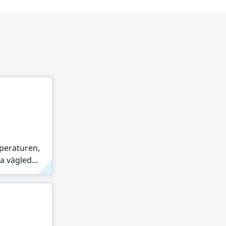
peraturen,
 vägled...