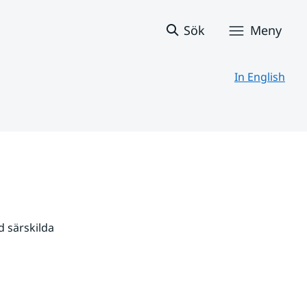
Sök
Meny
In English
 särskilda 