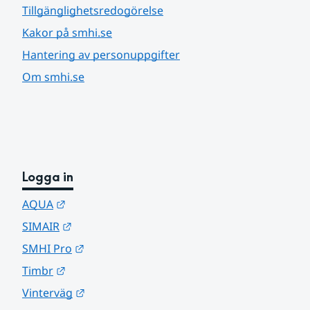
Tillgänglighetsredogörelse
Kakor på smhi.se
Hantering av personuppgifter
Om smhi.se
Logga in
Länk till annan webbplats.
AQUA
Länk till annan webbplats.
SIMAIR
Länk till annan webbplats.
SMHI Pro
Länk till annan webbplats.
Timbr
Länk till annan webbplats.
Vinterväg