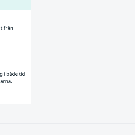
tifrån 
i både tid 
rarna.