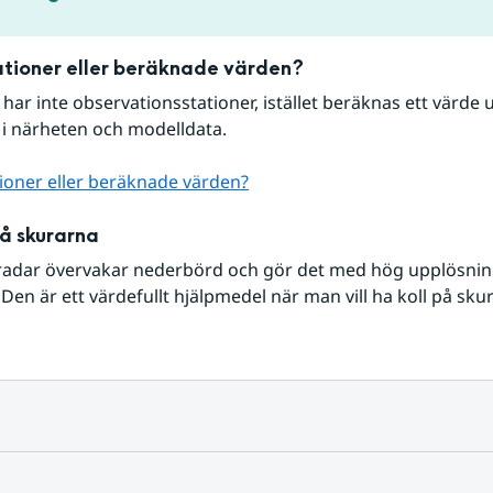
tioner eller beräknade värden?
r har inte observationsstationer, istället beräknas ett värde u
 i närheten och modelldata.
ioner eller beräknade värden?
på skurarna
radar övervakar nederbörd och gör det med hög upplösning 
Den är ett värdefullt hjälpmedel när man vill ha koll på sku