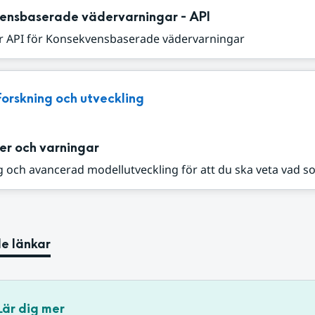
ensbaserade vädervarningar - API
r API för Konsekvensbaserade vädervarningar
Forskning och utveckling
er och varningar
 och avancerad modellutveckling för att du ska veta vad s
e länkar
Lär dig mer