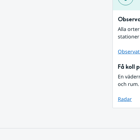
Observa
Alla orte
stationer
Observat
Få koll 
En väder
och rum. 
Radar