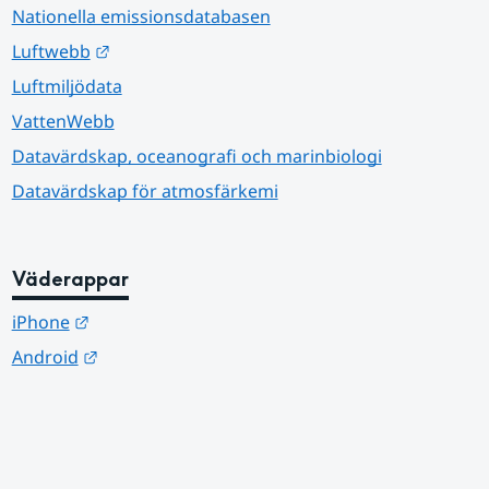
Nationella emissionsdatabasen
Länk till annan webbplats.
Luftwebb
Luftmiljödata
VattenWebb
Datavärdskap, oceanografi och marinbiologi
Datavärdskap för atmosfärkemi
Väderappar
Länk till annan webbplats.
iPhone
Länk till annan webbplats.
Android