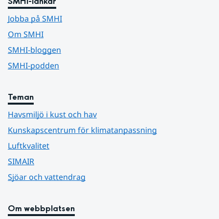
SMHI-länkar
Jobba på SMHI
Om SMHI
SMHI-bloggen
SMHI-podden
Teman
Havsmiljö i kust och hav
Kunskapscentrum för klimatanpassning
Luftkvalitet
SIMAIR
Sjöar och vattendrag
Om webbplatsen