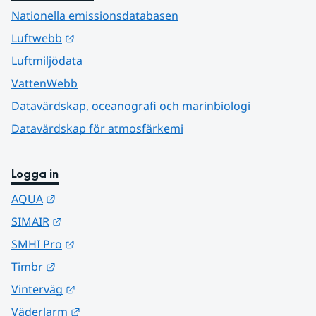
Nationella emissionsdatabasen
Länk till annan webbplats.
Luftwebb
Luftmiljödata
VattenWebb
Datavärdskap, oceanografi och marinbiologi
Datavärdskap för atmosfärkemi
Logga in
Länk till annan webbplats.
AQUA
Länk till annan webbplats.
SIMAIR
Länk till annan webbplats.
SMHI Pro
Länk till annan webbplats.
Timbr
Länk till annan webbplats.
Vinterväg
Länk till annan webbplats.
Väderlarm