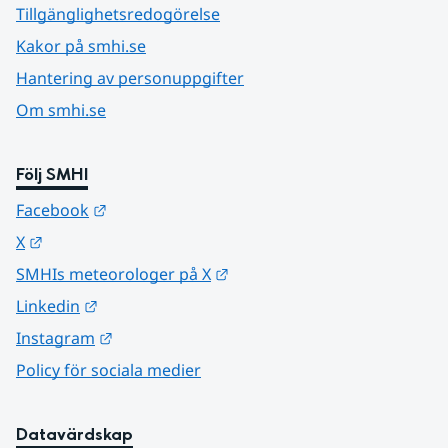
Tillgänglighetsredogörelse
Kakor på smhi.se
Hantering av personuppgifter
Om smhi.se
Följ SMHI
Länk till annan webbplats.
Facebook
Länk till annan webbplats.
X
Länk till annan webbplats.
SMHIs meteorologer på X
Länk till annan webbplats.
Linkedin
Länk till annan webbplats.
Instagram
Policy för sociala medier
Datavärdskap