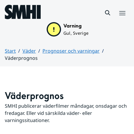
Hoppa till sidans innehåll
Meny
Varning
Gul, Sverige
Start
Väder
Prognoser och varningar
Väderprognos
Huvudinnehåll
Väderprognos
SMHI publicerar väderfilmer måndagar, onsdagar och 
fredagar. Eller vid särskilda väder- eller 
varningssituationer.