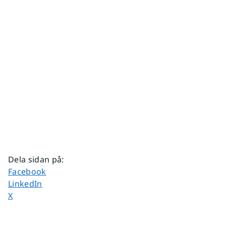
Dela sidan på
:
Dela sidan på
Facebook
Dela sidan på
LinkedIn
Dela sidan på
X