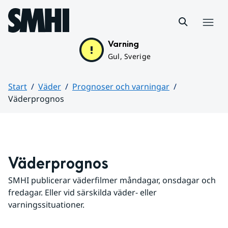
Hoppa till sidans innehåll
Meny
Varning
Gul, Sverige
Start
Väder
Prognoser och varningar
Väderprognos
Huvudinnehåll
Väderprognos
SMHI publicerar väderfilmer måndagar, onsdagar och 
fredagar. Eller vid särskilda väder- eller 
varningssituationer.