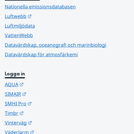
Nationella emissionsdatabasen
Länk till annan webbplats.
Luftwebb
Luftmiljödata
VattenWebb
Datavärdskap, oceanografi och marinbiologi
Datavärdskap för atmosfärkemi
Logga in
Länk till annan webbplats.
AQUA
Länk till annan webbplats.
SIMAIR
Länk till annan webbplats.
SMHI Pro
Länk till annan webbplats.
Timbr
Länk till annan webbplats.
Vinterväg
Länk till annan webbplats.
Väderlarm