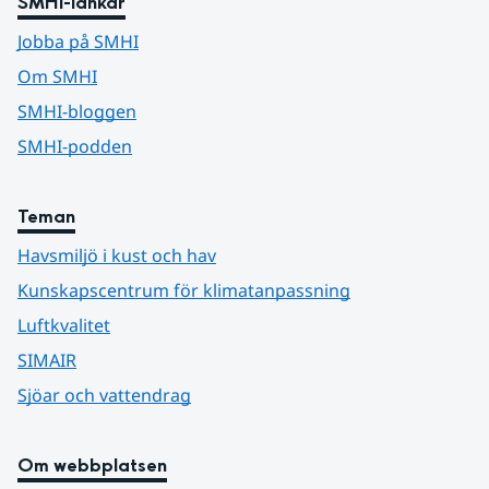
SMHI-länkar
Jobba på SMHI
Om SMHI
SMHI-bloggen
SMHI-podden
Teman
Havsmiljö i kust och hav
Kunskapscentrum för klimatanpassning
Luftkvalitet
SIMAIR
Sjöar och vattendrag
Om webbplatsen