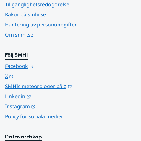
Tillgänglighetsredogörelse
Kakor på smhi.se
Hantering av personuppgifter
Om smhi.se
Följ SMHI
Länk till annan webbplats.
Facebook
Länk till annan webbplats.
X
Länk till annan webbplats.
SMHIs meteorologer på X
Länk till annan webbplats.
Linkedin
Länk till annan webbplats.
Instagram
Policy för sociala medier
Datavärdskap