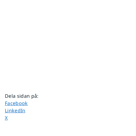
Dela sidan på
:
Dela sidan på
Facebook
Dela sidan på
LinkedIn
Dela sidan på
X