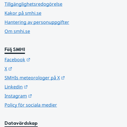
Tillgänglighetsredogörelse
Kakor på smhi.se
Hantering av personuppgifter
Om smhi.se
Följ SMHI
Länk till annan webbplats.
Facebook
Länk till annan webbplats.
X
Länk till annan webbplats.
SMHIs meteorologer på X
Länk till annan webbplats.
Linkedin
Länk till annan webbplats.
Instagram
Policy för sociala medier
Datavärdskap