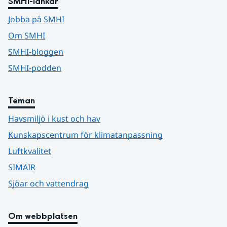
SMHI-länkar
Jobba på SMHI
Om SMHI
SMHI-bloggen
SMHI-podden
Teman
Havsmiljö i kust och hav
Kunskapscentrum för klimatanpassning
Luftkvalitet
SIMAIR
Sjöar och vattendrag
Om webbplatsen