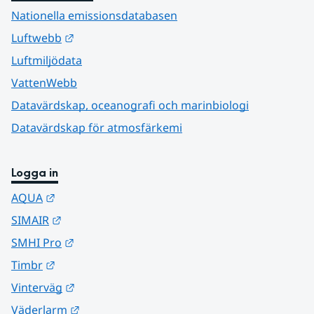
Nationella emissionsdatabasen
Länk till annan webbplats.
Luftwebb
Luftmiljödata
VattenWebb
Datavärdskap, oceanografi och marinbiologi
Datavärdskap för atmosfärkemi
Logga in
Länk till annan webbplats.
AQUA
Länk till annan webbplats.
SIMAIR
Länk till annan webbplats.
SMHI Pro
Länk till annan webbplats.
Timbr
Länk till annan webbplats.
Vinterväg
Länk till annan webbplats.
Väderlarm