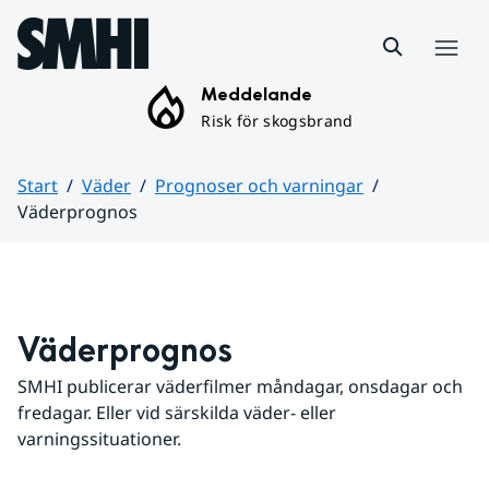
Hoppa till sidans innehåll
Meny
Meddelande
Risk för skogsbrand
Start
Väder
Prognoser och varningar
Väderprognos
Huvudinnehåll
Väderprognos
SMHI publicerar väderfilmer måndagar, onsdagar och 
fredagar. Eller vid särskilda väder- eller 
varningssituationer.