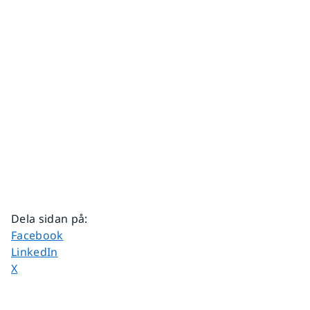
Dela sidan på
:
Dela sidan på
Facebook
Dela sidan på
LinkedIn
Dela sidan på
X