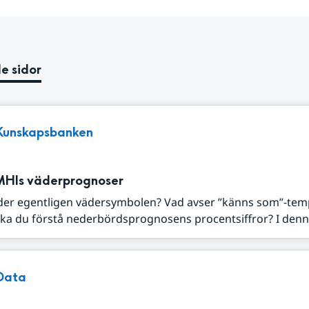
e sidor
Kunskapsbanken
MHIs väderprognoser
der egentligen vädersymbolen? Vad avser ”känns som”-tem
ka du förstå nederbördsprognosens procentsiffror? I denna
Data