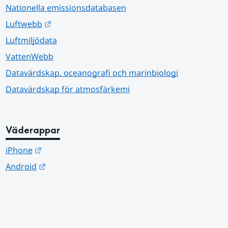
Nationella emissionsdatabasen
Länk till annan webbplats.
Luftwebb
Luftmiljödata
VattenWebb
Datavärdskap, oceanografi och marinbiologi
Datavärdskap för atmosfärkemi
Väderappar
Länk till annan webbplats.
iPhone
Länk till annan webbplats.
Android