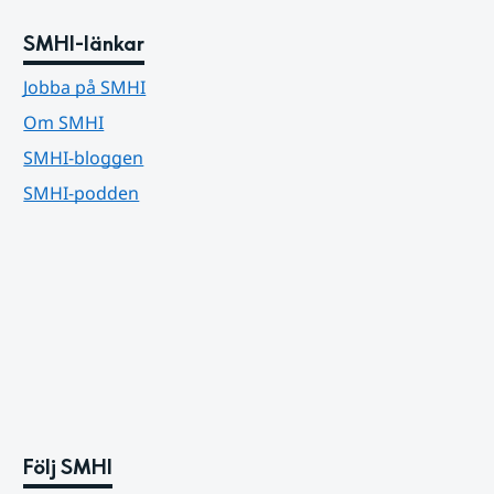
SMHI-länkar
Jobba på SMHI
Om SMHI
SMHI-bloggen
SMHI-podden
Följ SMHI