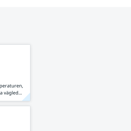
peraturen,
 vägled...