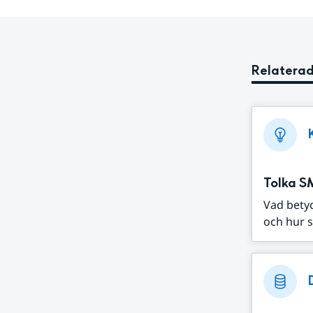
Relaterad
Tolka S
Vad bety
och hur s