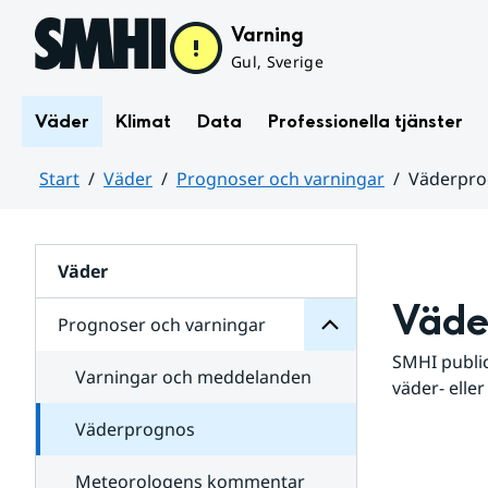
Hoppa till sidans innehåll
Varning
Gul, Sverige
Väder
Klimat
Data
Professionella tjänster
Start
Väder
Prognoser och varningar
Väderpr
varningar
och
Huvudinnehåll
Prognoser
för
Undersidor
Väder
Väde
Prognoser och varningar
SMHI public
Varningar och meddelanden
väder- eller
Väderprognos
Meteorologens kommentar