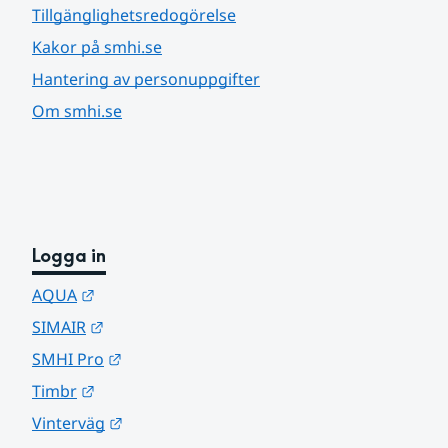
Tillgänglighetsredogörelse
Kakor på smhi.se
Hantering av personuppgifter
Om smhi.se
Logga in
Länk till annan webbplats.
AQUA
Länk till annan webbplats.
SIMAIR
Länk till annan webbplats.
SMHI Pro
Länk till annan webbplats.
Timbr
Länk till annan webbplats.
Vinterväg