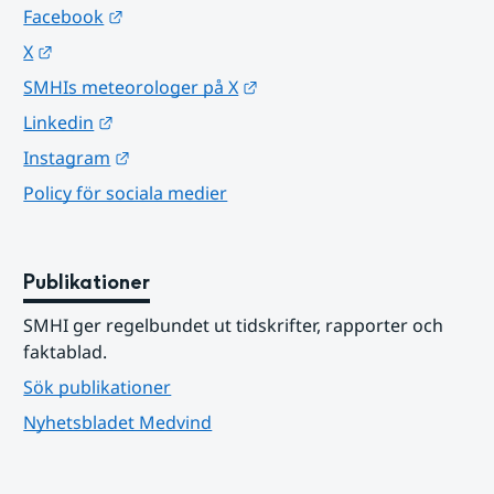
Länk till annan webbplats.
Facebook
Länk till annan webbplats.
X
Länk till annan webbplats.
SMHIs meteorologer på X
Länk till annan webbplats.
Linkedin
Länk till annan webbplats.
Instagram
Policy för sociala medier
Publikationer
SMHI ger regelbundet ut tidskrifter, rapporter och 
faktablad.
Sök publikationer
Nyhetsbladet Medvind