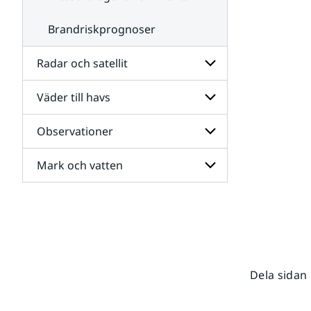
Brandriskprognoser
Radar och satellit
Väder till havs
Undersidor
för
Radar
Observationer
Undersidor
och
för
satellit
Väder
Mark och vatten
Undersidor
till
för
havs
Observationer
Undersidor
för
Mark
och
vatten
Dela sidan