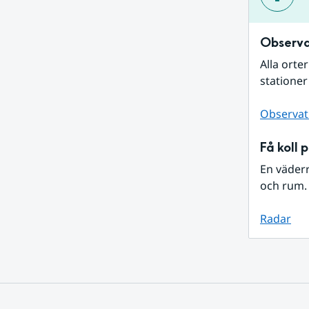
Observa
Alla orte
stationer
Observat
Få koll 
En väder
och rum. 
Radar