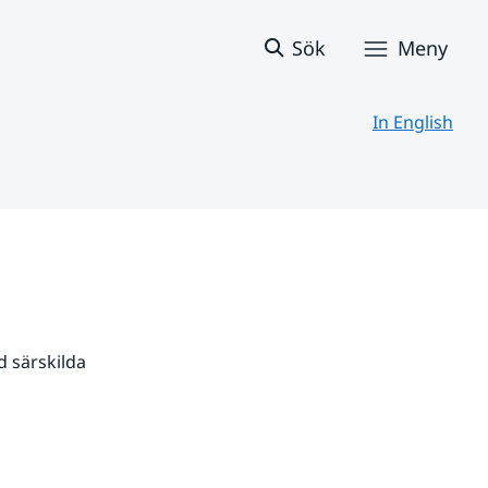
Sök
Meny
In English
 särskilda 