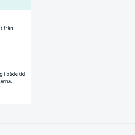
tifrån 
i både tid 
rarna.