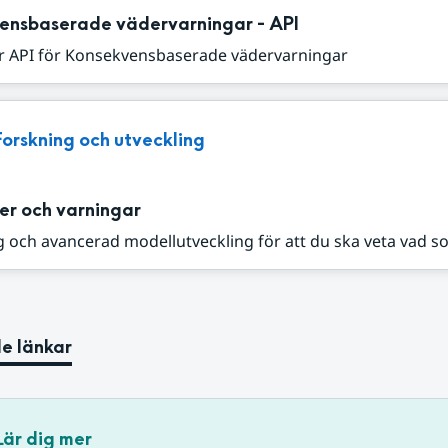
ensbaserade vädervarningar - API
r API för Konsekvensbaserade vädervarningar
Forskning och utveckling
er och varningar
 och avancerad modellutveckling för att du ska veta vad s
e länkar
Lär dig mer