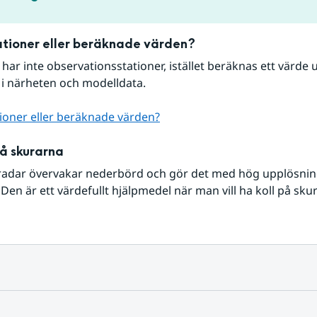
tioner eller beräknade värden?
r har inte observationsstationer, istället beräknas ett värde u
 i närheten och modelldata.
ioner eller beräknade värden?
på skurarna
radar övervakar nederbörd och gör det med hög upplösning 
Den är ett värdefullt hjälpmedel när man vill ha koll på sku