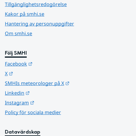
Tillgänglighetsredogörelse
Kakor på smhi.se
Hantering av personuppgifter
Om smhi.se
Följ SMHI
Länk till annan webbplats.
Facebook
Länk till annan webbplats.
X
Länk till annan webbplats.
SMHIs meteorologer på X
Länk till annan webbplats.
Linkedin
Länk till annan webbplats.
Instagram
Policy för sociala medier
Datavärdskap