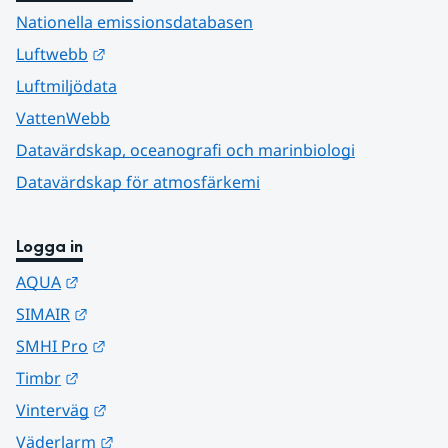
Nationella emissionsdatabasen
Länk till annan webbplats.
Luftwebb
Luftmiljödata
VattenWebb
Datavärdskap, oceanografi och marinbiologi
Datavärdskap för atmosfärkemi
Logga in
Länk till annan webbplats.
AQUA
Länk till annan webbplats.
SIMAIR
Länk till annan webbplats.
SMHI Pro
Länk till annan webbplats.
Timbr
Länk till annan webbplats.
Vinterväg
Länk till annan webbplats.
Väderlarm