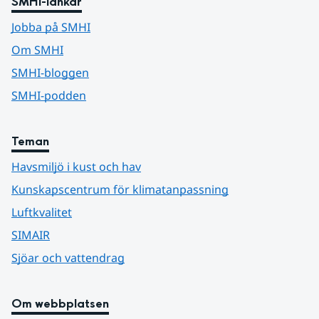
SMHI-länkar
Jobba på SMHI
Om SMHI
SMHI-bloggen
SMHI-podden
Teman
Havsmiljö i kust och hav
Kunskapscentrum för klimatanpassning
Luftkvalitet
SIMAIR
Sjöar och vattendrag
Om webbplatsen