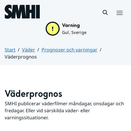
Hoppa till sidans innehåll
Meny
Varning
Gul, Sverige
Start
Väder
Prognoser och varningar
Väderprognos
Huvudinnehåll
Väderprognos
SMHI publicerar väderfilmer måndagar, onsdagar och 
fredagar. Eller vid särskilda väder- eller 
varningssituationer.