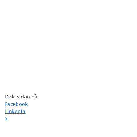
Dela sidan på
:
Dela sidan på
Facebook
Dela sidan på
LinkedIn
Dela sidan på
X