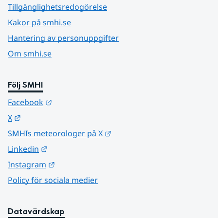
Tillgänglighetsredogörelse
Kakor på smhi.se
Hantering av personuppgifter
Om smhi.se
Följ SMHI
Länk till annan webbplats.
Facebook
Länk till annan webbplats.
X
Länk till annan webbplats.
SMHIs meteorologer på X
Länk till annan webbplats.
Linkedin
Länk till annan webbplats.
Instagram
Policy för sociala medier
Datavärdskap