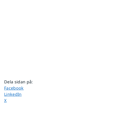
Dela sidan på
:
Dela sidan på
Facebook
Dela sidan på
LinkedIn
Dela sidan på
X