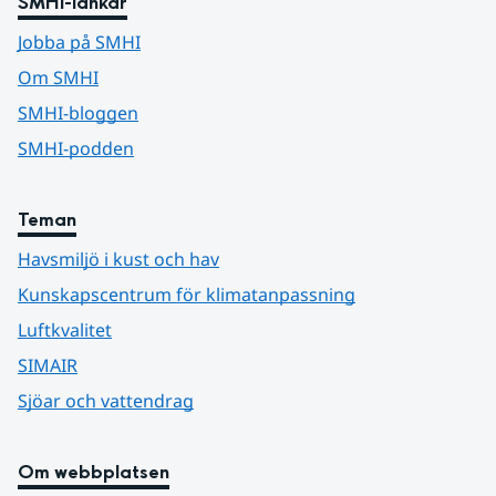
SMHI-länkar
Jobba på SMHI
Om SMHI
SMHI-bloggen
SMHI-podden
Teman
Havsmiljö i kust och hav
Kunskapscentrum för klimatanpassning
Luftkvalitet
SIMAIR
Sjöar och vattendrag
Om webbplatsen