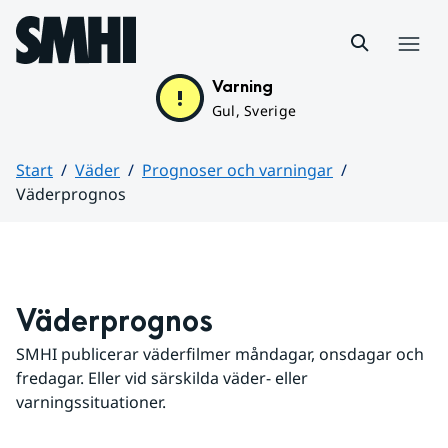
Hoppa till sidans innehåll
Meny
Varning
Gul, Sverige
Start
Väder
Prognoser och varningar
Väderprognos
Huvudinnehåll
Väderprognos
SMHI publicerar väderfilmer måndagar, onsdagar och 
fredagar. Eller vid särskilda väder- eller 
varningssituationer.