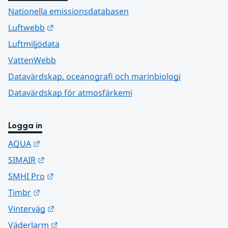
Nationella emissionsdatabasen
Länk till annan webbplats.
Luftwebb
Luftmiljödata
VattenWebb
Datavärdskap, oceanografi och marinbiologi
Datavärdskap för atmosfärkemi
Logga in
Länk till annan webbplats.
AQUA
Länk till annan webbplats.
SIMAIR
Länk till annan webbplats.
SMHI Pro
Länk till annan webbplats.
Timbr
Länk till annan webbplats.
Vinterväg
Länk till annan webbplats.
Väderlarm