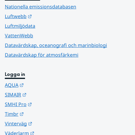
Nationella emissionsdatabasen
Länk till annan webbplats.
Luftwebb
Luftmiljödata
VattenWebb
Datavärdskap, oceanografi och marinbiologi
Datavärdskap för atmosfärkemi
Logga in
Länk till annan webbplats.
AQUA
Länk till annan webbplats.
SIMAIR
Länk till annan webbplats.
SMHI Pro
Länk till annan webbplats.
Timbr
Länk till annan webbplats.
Vinterväg
Länk till annan webbplats.
Väderlarm