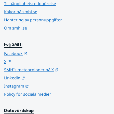
Tillgänglighetsredogörelse
Kakor på smhi.se
Hantering av personuppgifter
Om smhi.se
Följ SMHI
Länk till annan webbplats.
Facebook
Länk till annan webbplats.
X
Länk till annan webbplats.
SMHIs meteorologer på X
Länk till annan webbplats.
Linkedin
Länk till annan webbplats.
Instagram
Policy för sociala medier
Datavärdskap