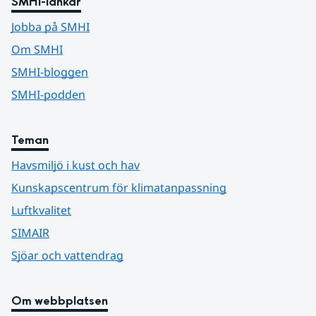
SMHI-länkar
Jobba på SMHI
Om SMHI
SMHI-bloggen
SMHI-podden
Teman
Havsmiljö i kust och hav
Kunskapscentrum för klimatanpassning
Luftkvalitet
SIMAIR
Sjöar och vattendrag
Om webbplatsen