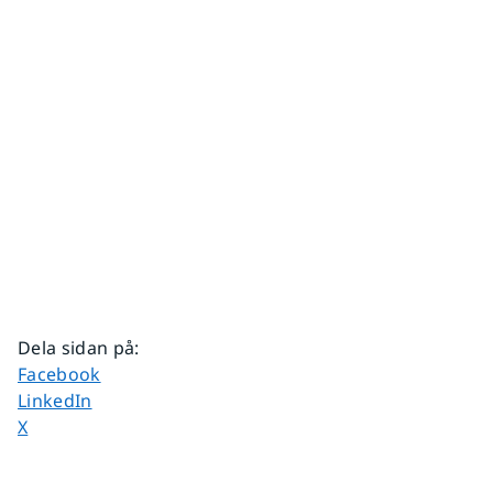
Dela sidan på
:
Dela sidan på
Facebook
Dela sidan på
LinkedIn
Dela sidan på
X