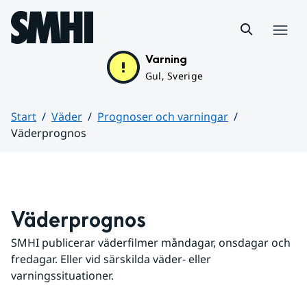
Hoppa till sidans innehåll
Meny
Varning
Gul, Sverige
Start
Väder
Prognoser och varningar
Väderprognos
Huvudinnehåll
Väderprognos
SMHI publicerar väderfilmer måndagar, onsdagar och 
fredagar. Eller vid särskilda väder- eller 
varningssituationer.