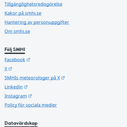
Tillgänglighetsredogörelse
Kakor på smhi.se
Hantering av personuppgifter
Om smhi.se
Följ SMHI
Länk till annan webbplats.
Facebook
Länk till annan webbplats.
X
Länk till annan webbplats.
SMHIs meteorologer på X
Länk till annan webbplats.
Linkedin
Länk till annan webbplats.
Instagram
Policy för sociala medier
Datavärdskap