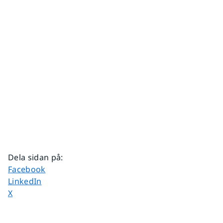
Dela sidan på
:
Dela sidan på
Facebook
Dela sidan på
LinkedIn
Dela sidan på
X