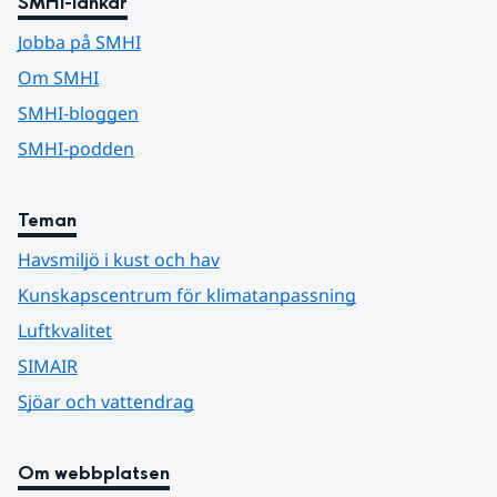
SMHI-länkar
Jobba på SMHI
Om SMHI
SMHI-bloggen
SMHI-podden
Teman
Havsmiljö i kust och hav
Kunskapscentrum för klimatanpassning
Luftkvalitet
SIMAIR
Sjöar och vattendrag
Om webbplatsen