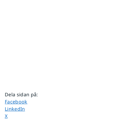
Dela sidan på
:
Dela sidan på
Facebook
Dela sidan på
LinkedIn
Dela sidan på
X