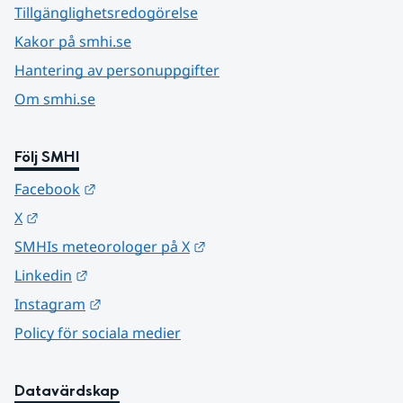
Tillgänglighetsredogörelse
Kakor på smhi.se
Hantering av personuppgifter
Om smhi.se
Följ SMHI
Länk till annan webbplats.
Facebook
Länk till annan webbplats.
X
Länk till annan webbplats.
SMHIs meteorologer på X
Länk till annan webbplats.
Linkedin
Länk till annan webbplats.
Instagram
Policy för sociala medier
Datavärdskap