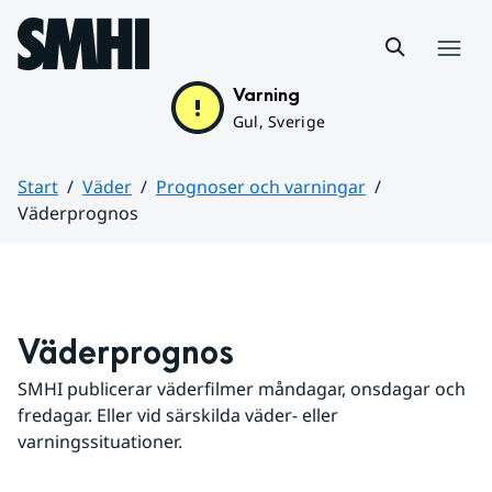
Hoppa till sidans innehåll
Meny
Varning
Gul, Sverige
Start
Väder
Prognoser och varningar
Väderprognos
Huvudinnehåll
Väderprognos
SMHI publicerar väderfilmer måndagar, onsdagar och 
fredagar. Eller vid särskilda väder- eller 
varningssituationer.