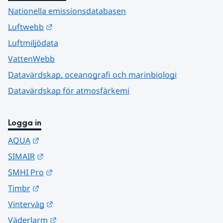
Nationella emissionsdatabasen
Länk till annan webbplats.
Luftwebb
Luftmiljödata
VattenWebb
Datavärdskap, oceanografi och marinbiologi
Datavärdskap för atmosfärkemi
Logga in
Länk till annan webbplats.
AQUA
Länk till annan webbplats.
SIMAIR
Länk till annan webbplats.
SMHI Pro
Länk till annan webbplats.
Timbr
Länk till annan webbplats.
Vinterväg
Länk till annan webbplats.
Väderlarm