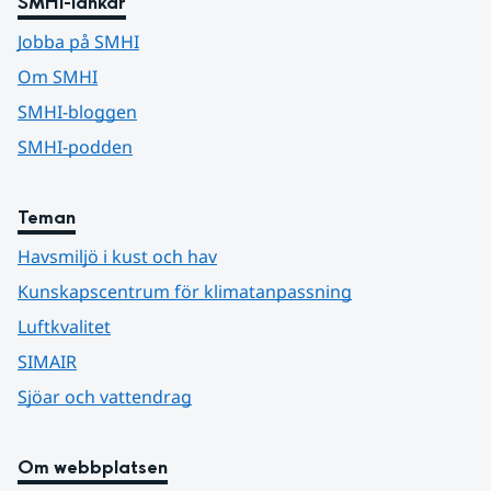
SMHI-länkar
Jobba på SMHI
Om SMHI
SMHI-bloggen
SMHI-podden
Teman
Havsmiljö i kust och hav
Kunskapscentrum för klimatanpassning
Luftkvalitet
SIMAIR
Sjöar och vattendrag
Om webbplatsen