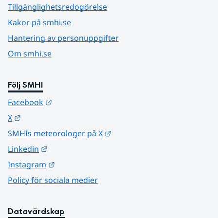
Tillgänglighetsredogörelse
Kakor på smhi.se
Hantering av personuppgifter
Om smhi.se
Följ SMHI
Länk till annan webbplats.
Facebook
Länk till annan webbplats.
X
Länk till annan webbplats.
SMHIs meteorologer på X
Länk till annan webbplats.
Linkedin
Länk till annan webbplats.
Instagram
Policy för sociala medier
Datavärdskap