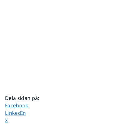
Dela sidan på
:
Dela sidan på
Facebook
Dela sidan på
LinkedIn
Dela sidan på
X