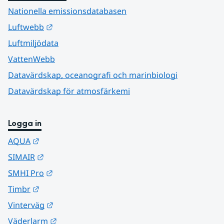
Nationella emissionsdatabasen
Länk till annan webbplats.
Luftwebb
Luftmiljödata
VattenWebb
Datavärdskap, oceanografi och marinbiologi
Datavärdskap för atmosfärkemi
Logga in
Länk till annan webbplats.
AQUA
Länk till annan webbplats.
SIMAIR
Länk till annan webbplats.
SMHI Pro
Länk till annan webbplats.
Timbr
Länk till annan webbplats.
Vinterväg
Länk till annan webbplats.
Väderlarm