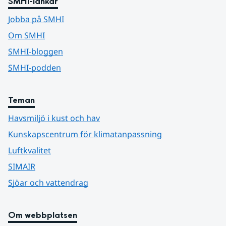
SMHI-länkar
Jobba på SMHI
Om SMHI
SMHI-bloggen
SMHI-podden
Teman
Havsmiljö i kust och hav
Kunskapscentrum för klimatanpassning
Luftkvalitet
SIMAIR
Sjöar och vattendrag
Om webbplatsen