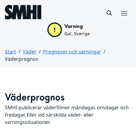
Hoppa till sidans innehåll
Meny
Varning
Gul, Sverige
Start
Väder
Prognoser och varningar
Väderprognos
Huvudinnehåll
Väderprognos
SMHI publicerar väderfilmer måndagar, onsdagar och 
fredagar. Eller vid särskilda väder- eller 
varningssituationer.