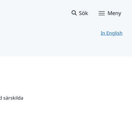
Sök
Meny
In English
 särskilda 