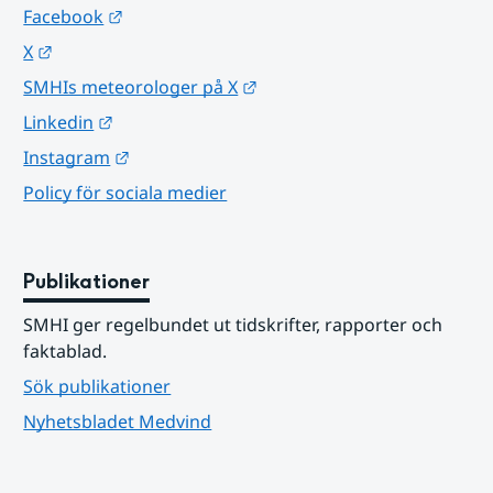
Länk till annan webbplats.
Facebook
Länk till annan webbplats.
X
Länk till annan webbplats.
SMHIs meteorologer på X
Länk till annan webbplats.
Linkedin
Länk till annan webbplats.
Instagram
Policy för sociala medier
Publikationer
SMHI ger regelbundet ut tidskrifter, rapporter och 
faktablad.
Sök publikationer
Nyhetsbladet Medvind