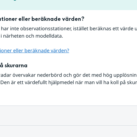
tioner eller beräknade värden?
r har inte observationsstationer, istället beräknas ett värde u
 i närheten och modelldata.
ioner eller beräknade värden?
på skurarna
radar övervakar nederbörd och gör det med hög upplösning 
Den är ett värdefullt hjälpmedel när man vill ha koll på sku