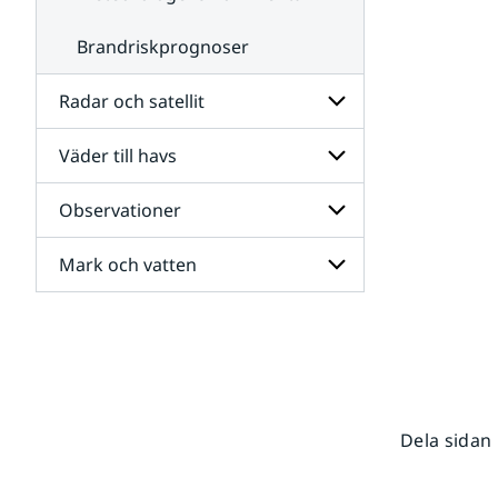
Brandriskprognoser
Radar och satellit
Väder till havs
Undersidor
för
Radar
Observationer
Undersidor
och
för
satellit
Väder
Mark och vatten
Undersidor
till
för
havs
Observationer
Undersidor
för
Mark
och
vatten
Dela sidan