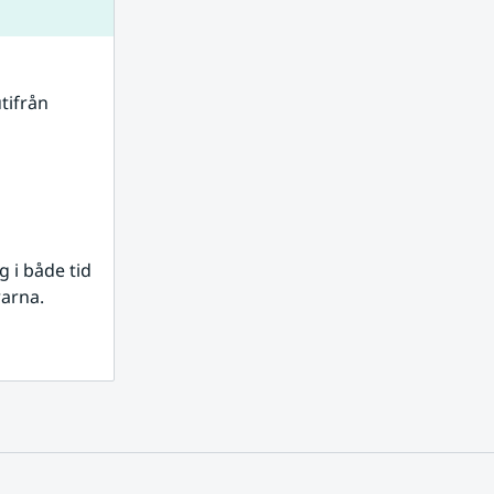
tifrån 
i både tid 
rarna.