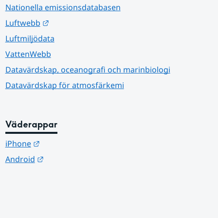
Nationella emissionsdatabasen
Länk till annan webbplats.
Luftwebb
Luftmiljödata
VattenWebb
Datavärdskap, oceanografi och marinbiologi
Datavärdskap för atmosfärkemi
Väderappar
Länk till annan webbplats.
iPhone
Länk till annan webbplats.
Android