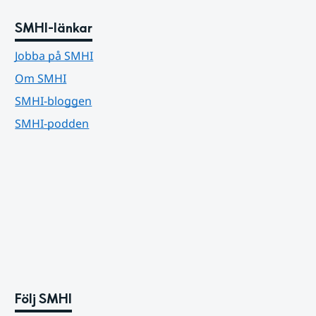
SMHI-länkar
Jobba på SMHI
Om SMHI
SMHI-bloggen
SMHI-podden
Följ SMHI