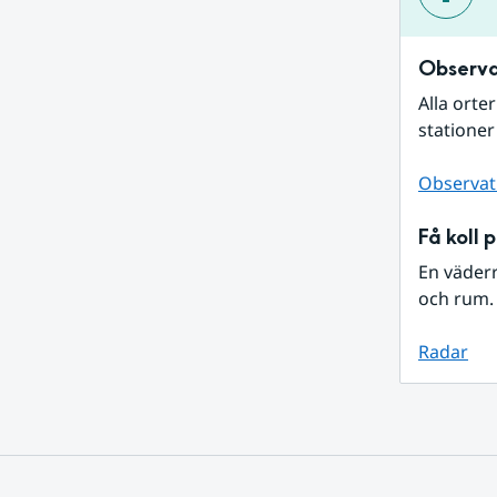
Observa
Alla orte
stationer
Observat
Få koll 
En väder
och rum. 
Radar