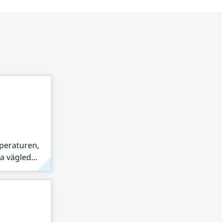
peraturen,
 vägled...