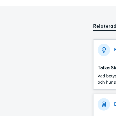
Relaterad
Tolka S
Vad bety
och hur s