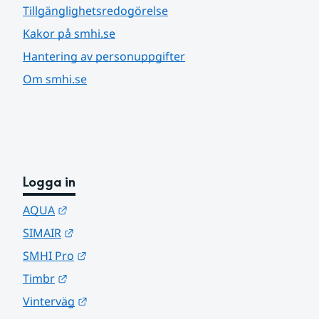
Tillgänglighetsredogörelse
Kakor på smhi.se
Hantering av personuppgifter
Om smhi.se
Logga in
Länk till annan webbplats.
AQUA
Länk till annan webbplats.
SIMAIR
Länk till annan webbplats.
SMHI Pro
Länk till annan webbplats.
Timbr
Länk till annan webbplats.
Vinterväg