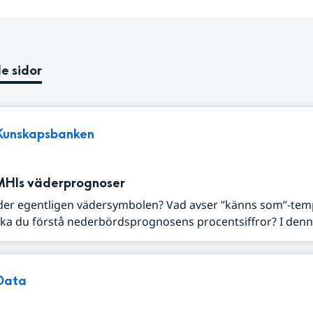
e sidor
Kunskapsbanken
MHIs väderprognoser
der egentligen vädersymbolen? Vad avser ”känns som”-tem
ka du förstå nederbördsprognosens procentsiffror? I denna
Data