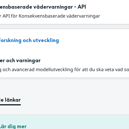
ensbaserade vädervarningar - API
r API för Konsekvensbaserade vädervarningar
Forskning och utveckling
er och varningar
 och avancerad modellutveckling för att du ska veta vad s
e länkar
Lär dig mer