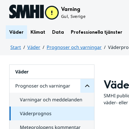
Hoppa till sidans innehåll
Varning
Gul, Sverige
Väder
Klimat
Data
Professionella tjänster
Start
Väder
Prognoser och varningar
Väderpr
varningar
och
Huvudinnehåll
Prognoser
för
Undersidor
Väder
Väde
Prognoser och varningar
SMHI public
Varningar och meddelanden
väder- eller
Väderprognos
Meteorologens kommentar