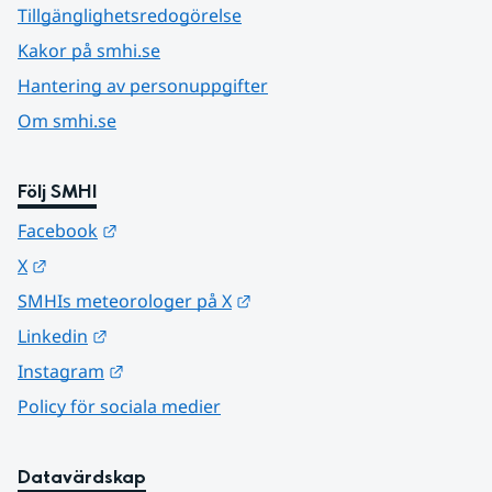
Tillgänglighetsredogörelse
Kakor på smhi.se
Hantering av personuppgifter
Om smhi.se
Följ SMHI
Länk till annan webbplats.
Facebook
Länk till annan webbplats.
X
Länk till annan webbplats.
SMHIs meteorologer på X
Länk till annan webbplats.
Linkedin
Länk till annan webbplats.
Instagram
Policy för sociala medier
Datavärdskap