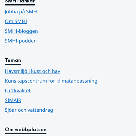
SMHI-länkar
Jobba på SMHI
Om SMHI
SMHI-bloggen
SMHI-podden
Teman
Havsmiljö i kust och hav
Kunskapscentrum för klimatanpassning
Luftkvalitet
SIMAIR
Sjöar och vattendrag
Om webbplatsen