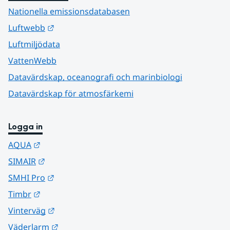
Nationella emissionsdatabasen
Länk till annan webbplats.
Luftwebb
Luftmiljödata
VattenWebb
Datavärdskap, oceanografi och marinbiologi
Datavärdskap för atmosfärkemi
Logga in
Länk till annan webbplats.
AQUA
Länk till annan webbplats.
SIMAIR
Länk till annan webbplats.
SMHI Pro
Länk till annan webbplats.
Timbr
Länk till annan webbplats.
Vinterväg
Länk till annan webbplats.
Väderlarm