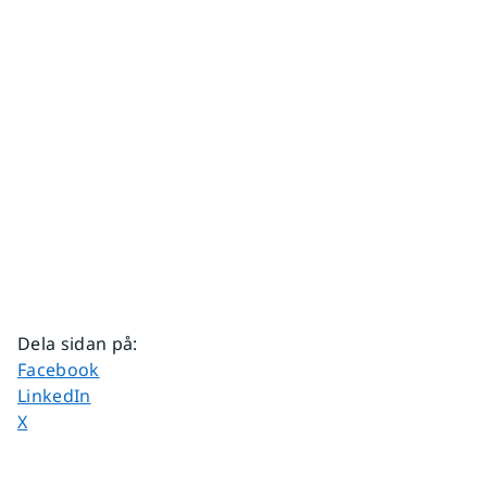
Dela sidan på
:
Dela sidan på
Facebook
Dela sidan på
LinkedIn
Dela sidan på
X