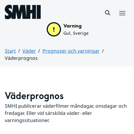
Hoppa till sidans innehåll
Meny
Varning
Gul, Sverige
Start
Väder
Prognoser och varningar
Väderprognos
Huvudinnehåll
Väderprognos
SMHI publicerar väderfilmer måndagar, onsdagar och 
fredagar. Eller vid särskilda väder- eller 
varningssituationer.