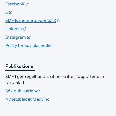
Länk till annan webbplats.
Facebook
Länk till annan webbplats.
X
Länk till annan webbplats.
SMHIs meteorologer på X
Länk till annan webbplats.
Linkedin
Länk till annan webbplats.
Instagram
Policy för sociala medier
Publikationer
SMHI ger regelbundet ut tidskrifter, rapporter och 
faktablad.
Sök publikationer
Nyhetsbladet Medvind