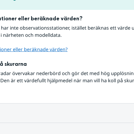
tioner eller beräknade värden?
r har inte observationsstationer, istället beräknas ett värde u
 i närheten och modelldata.
ioner eller beräknade värden?
på skurarna
radar övervakar nederbörd och gör det med hög upplösning 
Den är ett värdefullt hjälpmedel när man vill ha koll på sku