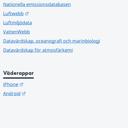
Nationella emissionsdatabasen
Länk till annan webbplats.
Luftwebb
Luftmiljödata
VattenWebb
Datavärdskap, oceanografi och marinbiologi
Datavärdskap för atmosfärkemi
Väderappar
Länk till annan webbplats.
iPhone
Länk till annan webbplats.
Android