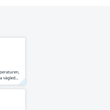
peraturen,
 vägled...