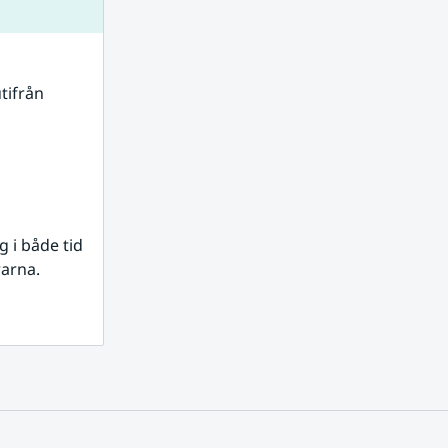
tifrån 
i både tid 
rarna.