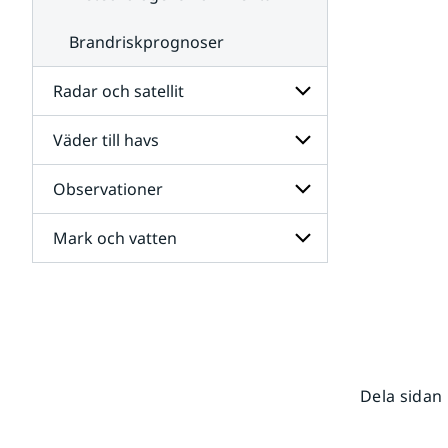
Brandriskprognoser
Radar och satellit
Väder till havs
Undersidor
för
Radar
Observationer
Undersidor
och
för
satellit
Väder
Mark och vatten
Undersidor
till
för
havs
Observationer
Undersidor
för
Mark
och
vatten
Dela sidan