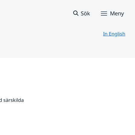
Sök
Meny
In English
 särskilda 