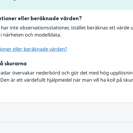
tioner eller beräknade värden?
r har inte observationsstationer, istället beräknas ett värde u
 i närheten och modelldata.
ioner eller beräknade värden?
på skurarna
radar övervakar nederbörd och gör det med hög upplösning 
Den är ett värdefullt hjälpmedel när man vill ha koll på sku