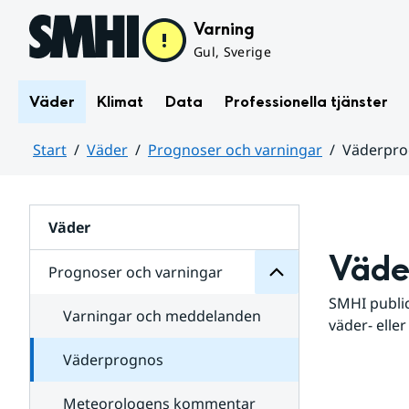
Hoppa till sidans innehåll
Varning
Gul, Sverige
Väder
Klimat
Data
Professionella tjänster
Start
Väder
Prognoser och varningar
Väderpr
varningar
och
Huvudinnehåll
Prognoser
för
Undersidor
Väder
Väde
Prognoser och varningar
SMHI public
Varningar och meddelanden
väder- eller
Väderprognos
Meteorologens kommentar