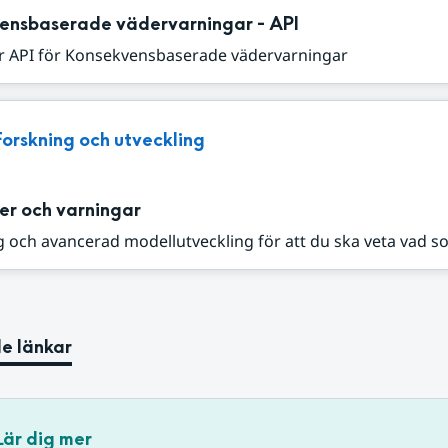
ensbaserade vädervarningar - API
r API för Konsekvensbaserade vädervarningar
Forskning och utveckling
er och varningar
 och avancerad modellutveckling för att du ska veta vad s
e länkar
Lär dig mer