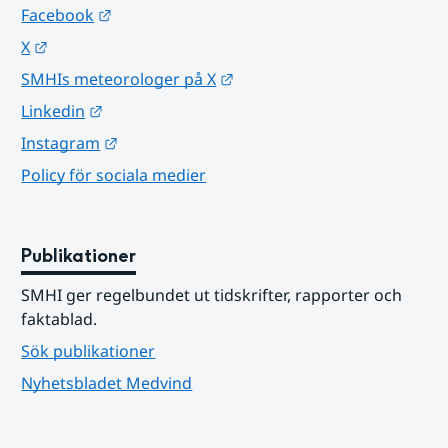
Länk till annan webbplats.
Facebook
Länk till annan webbplats.
X
Länk till annan webbplats.
SMHIs meteorologer på X
Länk till annan webbplats.
Linkedin
Länk till annan webbplats.
Instagram
Policy för sociala medier
Publikationer
SMHI ger regelbundet ut tidskrifter, rapporter och 
faktablad.
Sök publikationer
Nyhetsbladet Medvind