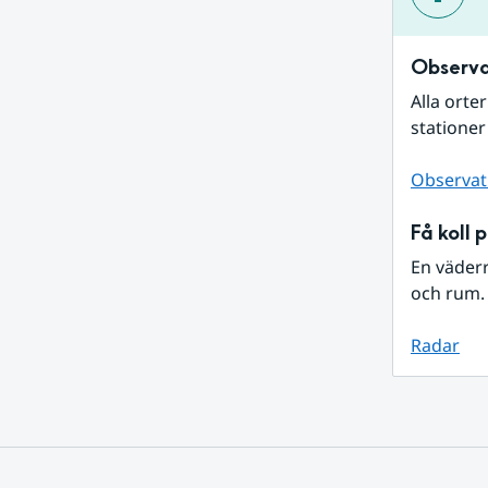
Observa
Alla orte
stationer
Observat
Få koll 
En väder
och rum. 
Radar