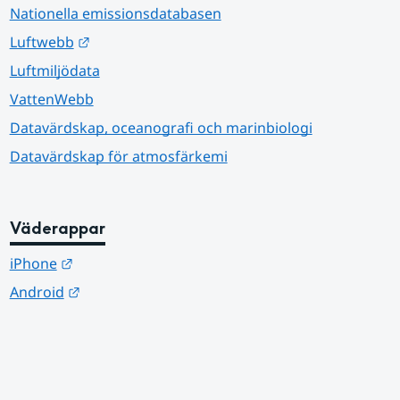
Nationella emissionsdatabasen
Länk till annan webbplats.
Luftwebb
Luftmiljödata
VattenWebb
Datavärdskap, oceanografi och marinbiologi
Datavärdskap för atmosfärkemi
Väderappar
Länk till annan webbplats.
iPhone
Länk till annan webbplats.
Android