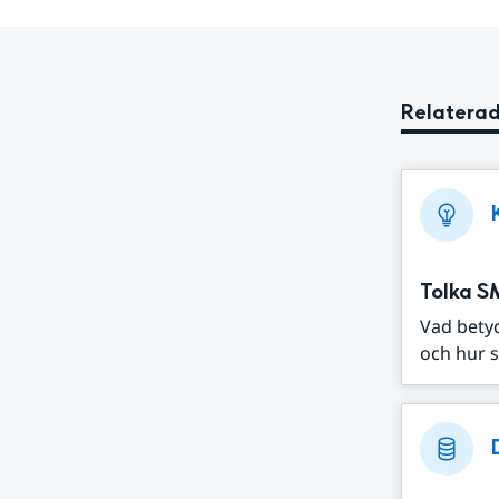
Relaterad
Tolka S
Vad bety
och hur s