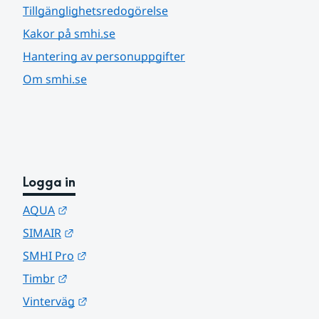
Tillgänglighetsredogörelse
Kakor på smhi.se
Hantering av personuppgifter
Om smhi.se
Logga in
Länk till annan webbplats.
AQUA
Länk till annan webbplats.
SIMAIR
Länk till annan webbplats.
SMHI Pro
Länk till annan webbplats.
Timbr
Länk till annan webbplats.
Vinterväg