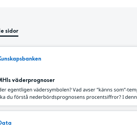
e sidor
Kunskapsbanken
MHIs väderprognoser
der egentligen vädersymbolen? Vad avser ”känns som”-tem
ka du förstå nederbördsprognosens procentsiffror? I denna
Data