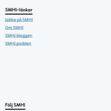
SMHI-länkar
Jobba på SMHI
Om SMHI
SMHI-bloggen
SMHI-podden
Följ SMHI