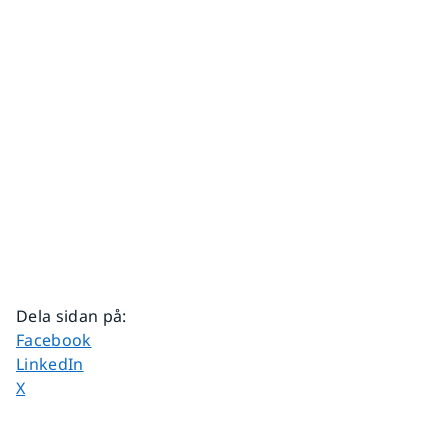
Dela sidan på
:
Dela sidan på
Facebook
Dela sidan på
LinkedIn
Dela sidan på
X