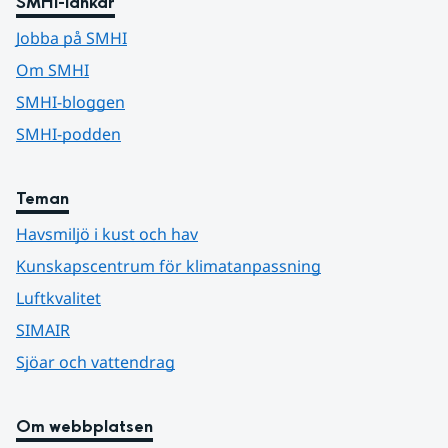
SMHI-länkar
Jobba på SMHI
Om SMHI
SMHI-bloggen
SMHI-podden
Teman
Havsmiljö i kust och hav
Kunskapscentrum för klimatanpassning
Luftkvalitet
SIMAIR
Sjöar och vattendrag
Om webbplatsen