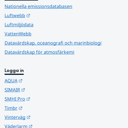
Nationella emissionsdatabasen
Länk till annan webbplats.
Luftwebb
Luftmiljödata
VattenWebb
Datavärdskap, oceanografi och marinbiologi
Datavärdskap för atmosfärkemi
Logga in
Länk till annan webbplats.
AQUA
Länk till annan webbplats.
SIMAIR
Länk till annan webbplats.
SMHI Pro
Länk till annan webbplats.
Timbr
Länk till annan webbplats.
Vinterväg
Länk till annan webbplats.
Väderlarm