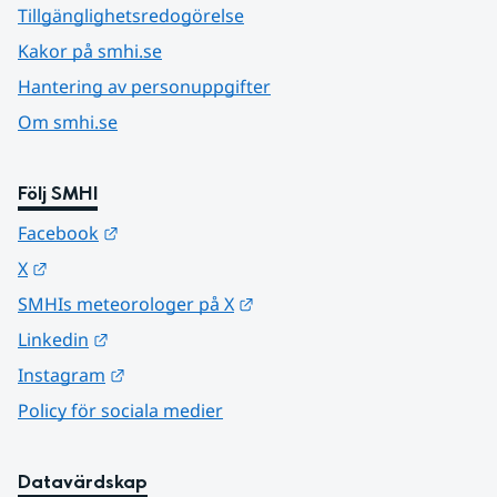
Tillgänglighetsredogörelse
Kakor på smhi.se
Hantering av personuppgifter
Om smhi.se
Följ SMHI
Länk till annan webbplats.
Facebook
Länk till annan webbplats.
X
Länk till annan webbplats.
SMHIs meteorologer på X
Länk till annan webbplats.
Linkedin
Länk till annan webbplats.
Instagram
Policy för sociala medier
Datavärdskap