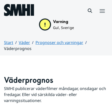
Hoppa till sidans innehåll
Meny
Varning
Gul, Sverige
Start
Väder
Prognoser och varningar
Väderprognos
Huvudinnehåll
Väderprognos
SMHI publicerar väderfilmer måndagar, onsdagar och 
fredagar. Eller vid särskilda väder- eller 
varningssituationer.