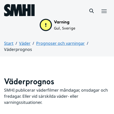
Hoppa till sidans innehåll
Meny
Varning
Gul, Sverige
Start
Väder
Prognoser och varningar
Väderprognos
Huvudinnehåll
Väderprognos
SMHI publicerar väderfilmer måndagar, onsdagar och 
fredagar. Eller vid särskilda väder- eller 
varningssituationer.