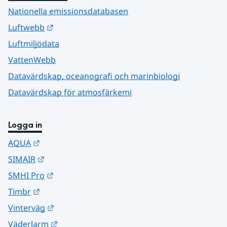
Nationella emissionsdatabasen
Länk till annan webbplats.
Luftwebb
Luftmiljödata
VattenWebb
Datavärdskap, oceanografi och marinbiologi
Datavärdskap för atmosfärkemi
Logga in
Länk till annan webbplats.
AQUA
Länk till annan webbplats.
SIMAIR
Länk till annan webbplats.
SMHI Pro
Länk till annan webbplats.
Timbr
Länk till annan webbplats.
Vinterväg
Länk till annan webbplats.
Väderlarm