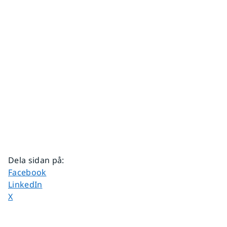
Dela sidan på
:
Dela sidan på
Facebook
Dela sidan på
LinkedIn
Dela sidan på
X