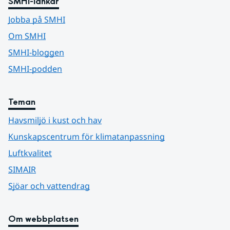
SMHI-länkar
Jobba på SMHI
Om SMHI
SMHI-bloggen
SMHI-podden
Teman
Havsmiljö i kust och hav
Kunskapscentrum för klimatanpassning
Luftkvalitet
SIMAIR
Sjöar och vattendrag
Om webbplatsen