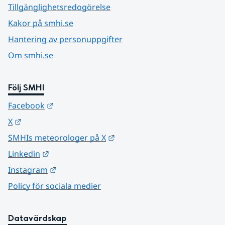
Tillgänglighetsredogörelse
Kakor på smhi.se
Hantering av personuppgifter
Om smhi.se
Följ SMHI
Länk till annan webbplats.
Facebook
Länk till annan webbplats.
X
Länk till annan webbplats.
SMHIs meteorologer på X
Länk till annan webbplats.
Linkedin
Länk till annan webbplats.
Instagram
Policy för sociala medier
Datavärdskap