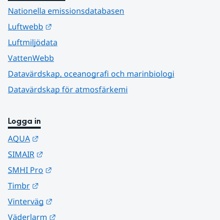
Nationella emissionsdatabasen
Länk till annan webbplats.
Luftwebb
Luftmiljödata
VattenWebb
Datavärdskap, oceanografi och marinbiologi
Datavärdskap för atmosfärkemi
Logga in
Länk till annan webbplats.
AQUA
Länk till annan webbplats.
SIMAIR
Länk till annan webbplats.
SMHI Pro
Länk till annan webbplats.
Timbr
Länk till annan webbplats.
Vinterväg
Länk till annan webbplats.
Väderlarm