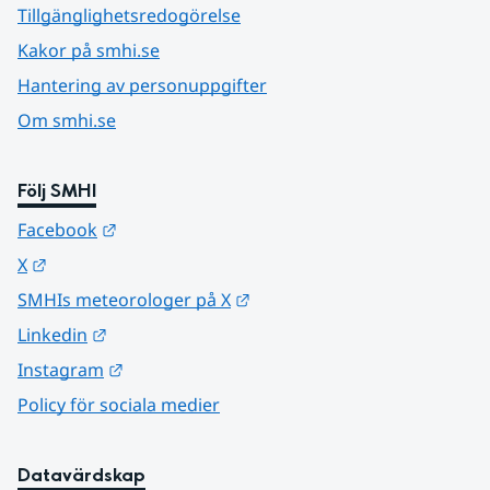
Tillgänglighetsredogörelse
Kakor på smhi.se
Hantering av personuppgifter
Om smhi.se
Följ SMHI
Länk till annan webbplats.
Facebook
Länk till annan webbplats.
X
Länk till annan webbplats.
SMHIs meteorologer på X
Länk till annan webbplats.
Linkedin
Länk till annan webbplats.
Instagram
Policy för sociala medier
Datavärdskap