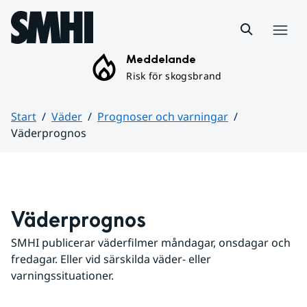
Hoppa till sidans innehåll
Meny
Meddelande
Risk för skogsbrand
Start
Väder
Prognoser och varningar
Väderprognos
Huvudinnehåll
Väderprognos
SMHI publicerar väderfilmer måndagar, onsdagar och 
fredagar. Eller vid särskilda väder- eller 
varningssituationer.