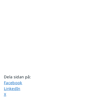
Dela sidan på
:
Dela sidan på
Facebook
Dela sidan på
LinkedIn
Dela sidan på
X