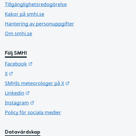
Tillgänglighetsredogörelse
Kakor på smhi.se
Hantering av personuppgifter
Om smhi.se
Följ SMHI
Länk till annan webbplats.
Facebook
Länk till annan webbplats.
X
Länk till annan webbplats.
SMHIs meteorologer på X
Länk till annan webbplats.
Linkedin
Länk till annan webbplats.
Instagram
Policy för sociala medier
Datavärdskap