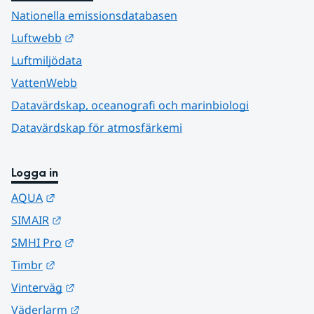
Nationella emissionsdatabasen
Länk till annan webbplats.
Luftwebb
Luftmiljödata
VattenWebb
Datavärdskap, oceanografi och marinbiologi
Datavärdskap för atmosfärkemi
Logga in
Länk till annan webbplats.
AQUA
Länk till annan webbplats.
SIMAIR
Länk till annan webbplats.
SMHI Pro
Länk till annan webbplats.
Timbr
Länk till annan webbplats.
Vinterväg
Länk till annan webbplats.
Väderlarm