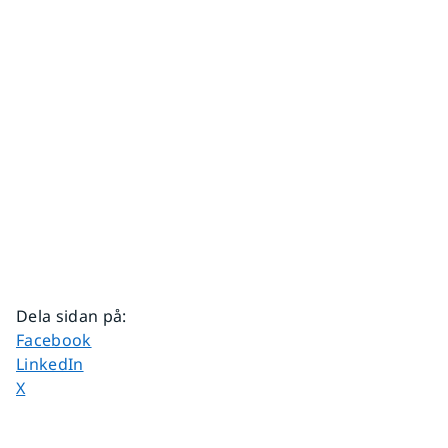
Dela sidan på
:
Dela sidan på
Facebook
Dela sidan på
LinkedIn
Dela sidan på
X