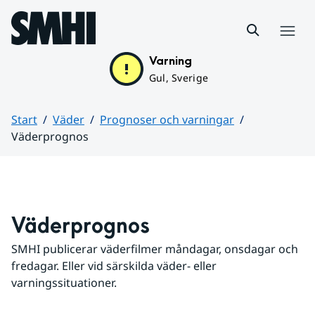
Hoppa till sidans innehåll
Meny
Varning
Gul, Sverige
Start
Väder
Prognoser och varningar
Väderprognos
Huvudinnehåll
Väderprognos
SMHI publicerar väderfilmer måndagar, onsdagar och 
fredagar. Eller vid särskilda väder- eller 
varningssituationer.