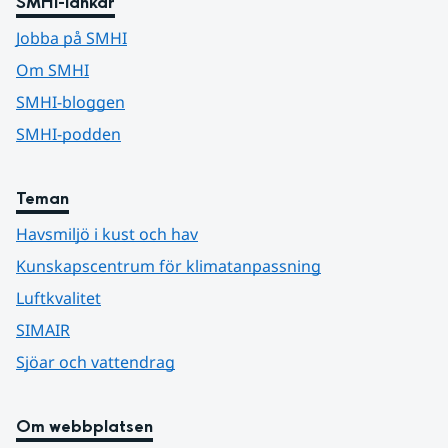
SMHI-länkar
Jobba på SMHI
Om SMHI
SMHI-bloggen
SMHI-podden
Teman
Havsmiljö i kust och hav
Kunskapscentrum för klimatanpassning
Luftkvalitet
SIMAIR
Sjöar och vattendrag
Om webbplatsen