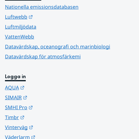
Nationella emissionsdatabasen
Länk till annan webbplats.
Luftwebb
Luftmiljödata
VattenWebb
Datavärdskap, oceanografi och marinbiologi
Datavärdskap för atmosfärkemi
Logga in
Länk till annan webbplats.
AQUA
Länk till annan webbplats.
SIMAIR
Länk till annan webbplats.
SMHI Pro
Länk till annan webbplats.
Timbr
Länk till annan webbplats.
Vinterväg
Länk till annan webbplats.
Väderlarm