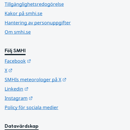
Tillgänglighetsredogörelse
Kakor på smhi.se
Hantering av personuppgifter
Om smhi.se
Följ SMHI
Länk till annan webbplats.
Facebook
Länk till annan webbplats.
X
Länk till annan webbplats.
SMHIs meteorologer på X
Länk till annan webbplats.
Linkedin
Länk till annan webbplats.
Instagram
Policy för sociala medier
Datavärdskap