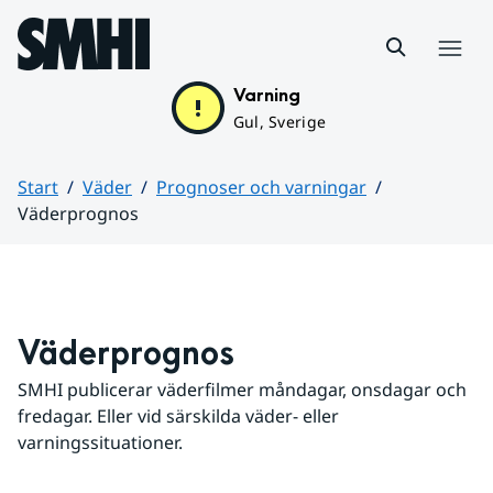
Hoppa till sidans innehåll
Meny
Varning
Gul, Sverige
Start
Väder
Prognoser och varningar
Väderprognos
Huvudinnehåll
Väderprognos
SMHI publicerar väderfilmer måndagar, onsdagar och 
fredagar. Eller vid särskilda väder- eller 
varningssituationer.