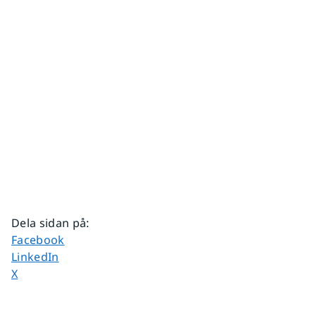
Dela sidan på
:
Dela sidan på
Facebook
Dela sidan på
LinkedIn
Dela sidan på
X