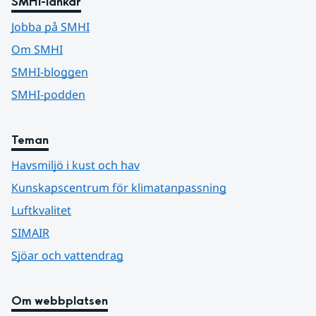
SMHI-länkar
Jobba på SMHI
Om SMHI
SMHI-bloggen
SMHI-podden
Teman
Havsmiljö i kust och hav
Kunskapscentrum för klimatanpassning
Luftkvalitet
SIMAIR
Sjöar och vattendrag
Om webbplatsen