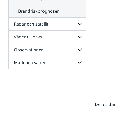
Brandriskprognoser
Radar och satellit
Väder till havs
Undersidor
för
Radar
Observationer
Undersidor
och
för
satellit
Väder
Mark och vatten
Undersidor
till
för
havs
Observationer
Undersidor
för
Mark
och
vatten
Dela sidan