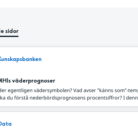
e sidor
Kunskapsbanken
MHIs väderprognoser
der egentligen vädersymbolen? Vad avser ”känns som”-tem
ka du förstå nederbördsprognosens procentsiffror? I denna
Data