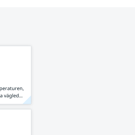
peraturen,
 vägled...