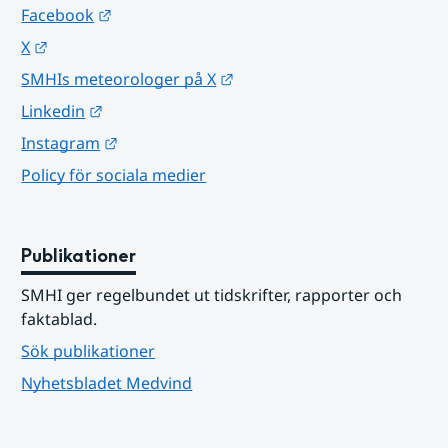
Länk till annan webbplats.
Facebook
Länk till annan webbplats.
X
Länk till annan webbplats.
SMHIs meteorologer på X
Länk till annan webbplats.
Linkedin
Länk till annan webbplats.
Instagram
Policy för sociala medier
Publikationer
SMHI ger regelbundet ut tidskrifter, rapporter och 
faktablad.
Sök publikationer
Nyhetsbladet Medvind