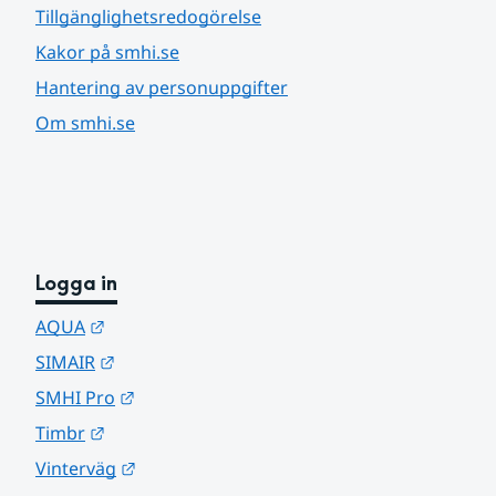
Tillgänglighetsredogörelse
Kakor på smhi.se
Hantering av personuppgifter
Om smhi.se
Logga in
Länk till annan webbplats.
AQUA
Länk till annan webbplats.
SIMAIR
Länk till annan webbplats.
SMHI Pro
Länk till annan webbplats.
Timbr
Länk till annan webbplats.
Vinterväg