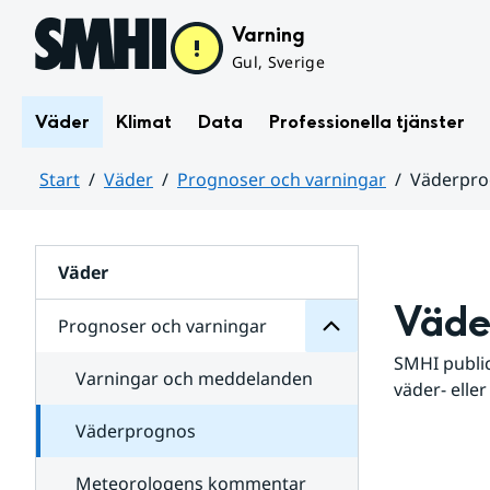
Hoppa till sidans innehåll
Varning
Gul, Sverige
Väder
Klimat
Data
Professionella tjänster
Start
Väder
Prognoser och varningar
Väderpr
varningar
och
Huvudinnehåll
Prognoser
för
Undersidor
Väder
Väde
Prognoser och varningar
SMHI public
Varningar och meddelanden
väder- eller
Väderprognos
Meteorologens kommentar