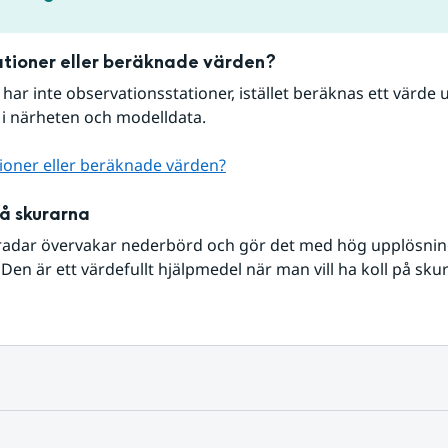
tioner eller beräknade värden?
r har inte observationsstationer, istället beräknas ett värde u
 i närheten och modelldata.
ioner eller beräknade värden?
på skurarna
radar övervakar nederbörd och gör det med hög upplösning 
Den är ett värdefullt hjälpmedel när man vill ha koll på sku