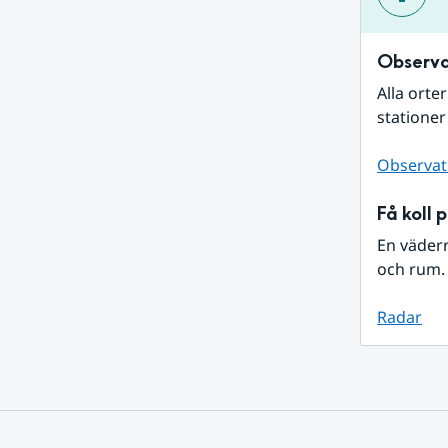
Observa
Alla orte
stationer
Observat
Få koll 
En väder
och rum. 
Radar