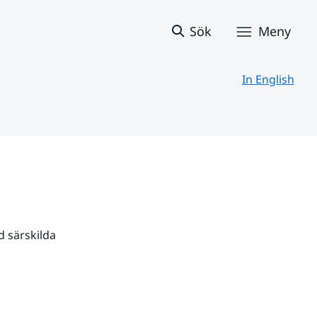
Sök
Meny
In English
 särskilda 