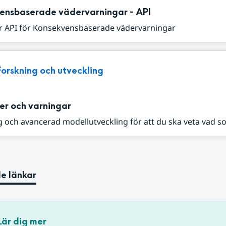
ensbaserade vädervarningar - API
r API för Konsekvensbaserade vädervarningar
Forskning och utveckling
er och varningar
 och avancerad modellutveckling för att du ska veta vad s
e länkar
Lär dig mer