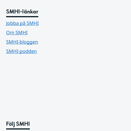
SMHI-länkar
Jobba på SMHI
Om SMHI
SMHI-bloggen
SMHI-podden
Följ SMHI