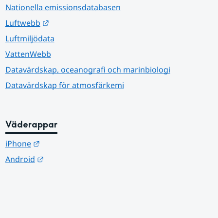
Nationella emissionsdatabasen
Länk till annan webbplats.
Luftwebb
Luftmiljödata
VattenWebb
Datavärdskap, oceanografi och marinbiologi
Datavärdskap för atmosfärkemi
Väderappar
Länk till annan webbplats.
iPhone
Länk till annan webbplats.
Android