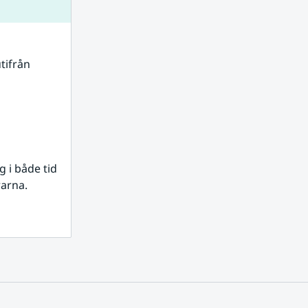
tifrån 
i både tid 
rarna.