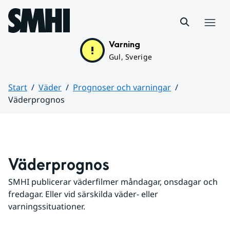
Hoppa till sidans innehåll
Meny
Varning
Gul, Sverige
Start
Väder
Prognoser och varningar
Väderprognos
Huvudinnehåll
Väderprognos
SMHI publicerar väderfilmer måndagar, onsdagar och 
fredagar. Eller vid särskilda väder- eller 
varningssituationer.