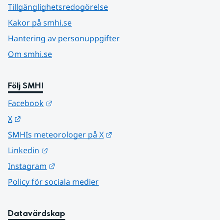
Tillgänglighetsredogörelse
Kakor på smhi.se
Hantering av personuppgifter
Om smhi.se
Följ SMHI
Länk till annan webbplats.
Facebook
Länk till annan webbplats.
X
Länk till annan webbplats.
SMHIs meteorologer på X
Länk till annan webbplats.
Linkedin
Länk till annan webbplats.
Instagram
Policy för sociala medier
Datavärdskap