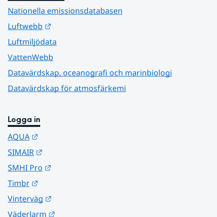
Nationella emissionsdatabasen
Länk till annan webbplats.
Luftwebb
Luftmiljödata
VattenWebb
Datavärdskap, oceanografi och marinbiologi
Datavärdskap för atmosfärkemi
Logga in
Länk till annan webbplats.
AQUA
Länk till annan webbplats.
SIMAIR
Länk till annan webbplats.
SMHI Pro
Länk till annan webbplats.
Timbr
Länk till annan webbplats.
Vinterväg
Länk till annan webbplats.
Väderlarm