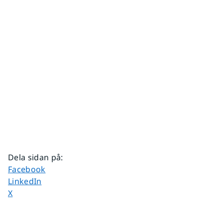
Dela sidan på
:
Dela sidan på
Facebook
Dela sidan på
LinkedIn
Dela sidan på
X