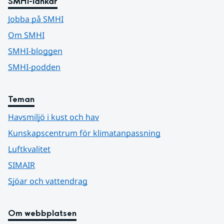
SMHI-länkar
Jobba på SMHI
Om SMHI
SMHI-bloggen
SMHI-podden
Teman
Havsmiljö i kust och hav
Kunskapscentrum för klimatanpassning
Luftkvalitet
SIMAIR
Sjöar och vattendrag
Om webbplatsen