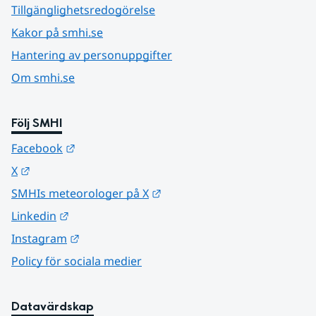
Tillgänglighetsredogörelse
Kakor på smhi.se
Hantering av personuppgifter
Om smhi.se
Följ SMHI
Länk till annan webbplats.
Facebook
Länk till annan webbplats.
X
Länk till annan webbplats.
SMHIs meteorologer på X
Länk till annan webbplats.
Linkedin
Länk till annan webbplats.
Instagram
Policy för sociala medier
Datavärdskap