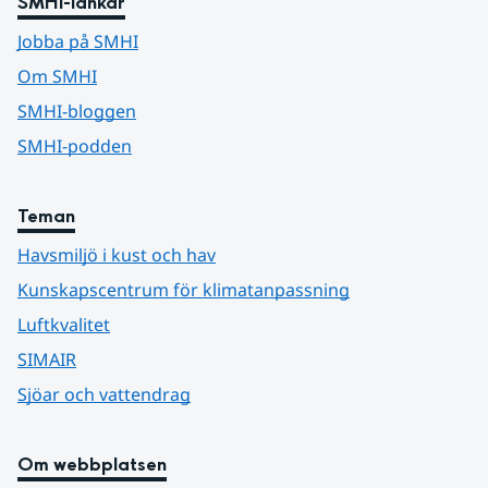
SMHI-länkar
Jobba på SMHI
Om SMHI
SMHI-bloggen
SMHI-podden
Teman
Havsmiljö i kust och hav
Kunskapscentrum för klimatanpassning
Luftkvalitet
SIMAIR
Sjöar och vattendrag
Om webbplatsen