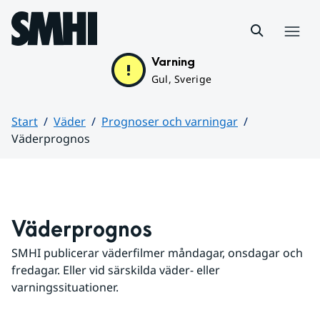
Hoppa till sidans innehåll
Meny
Varning
Gul, Sverige
Start
Väder
Prognoser och varningar
Väderprognos
Huvudinnehåll
Väderprognos
SMHI publicerar väderfilmer måndagar, onsdagar och 
fredagar. Eller vid särskilda väder- eller 
varningssituationer.