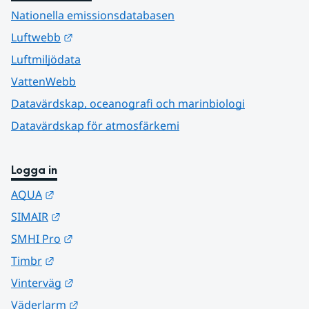
Nationella emissionsdatabasen
Länk till annan webbplats.
Luftwebb
Luftmiljödata
VattenWebb
Datavärdskap, oceanografi och marinbiologi
Datavärdskap för atmosfärkemi
Logga in
Länk till annan webbplats.
AQUA
Länk till annan webbplats.
SIMAIR
Länk till annan webbplats.
SMHI Pro
Länk till annan webbplats.
Timbr
Länk till annan webbplats.
Vinterväg
Länk till annan webbplats.
Väderlarm