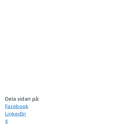
Dela sidan på
:
Dela sidan på
Facebook
Dela sidan på
LinkedIn
Dela sidan på
X