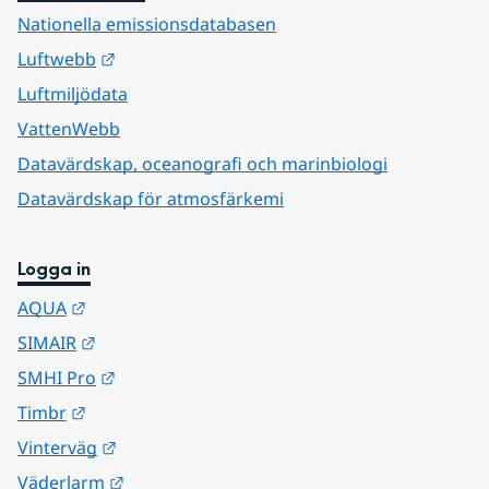
Nationella emissionsdatabasen
Länk till annan webbplats.
Luftwebb
Luftmiljödata
VattenWebb
Datavärdskap, oceanografi och marinbiologi
Datavärdskap för atmosfärkemi
Logga in
Länk till annan webbplats.
AQUA
Länk till annan webbplats.
SIMAIR
Länk till annan webbplats.
SMHI Pro
Länk till annan webbplats.
Timbr
Länk till annan webbplats.
Vinterväg
Länk till annan webbplats.
Väderlarm