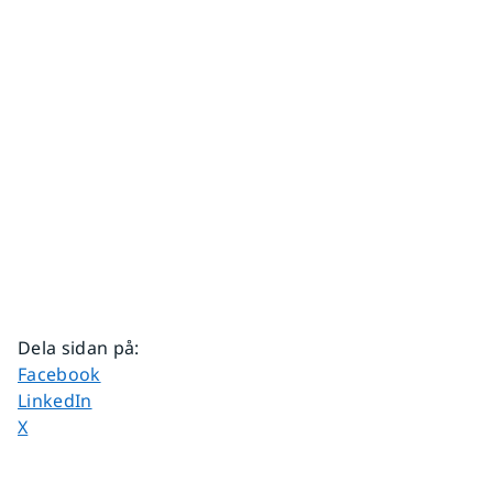
Dela sidan på
:
Dela sidan på
Facebook
Dela sidan på
LinkedIn
Dela sidan på
X