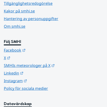
Tillgänglighetsredogörelse
Kakor på smhi.se
Hantering av personuppgifter
Om smhi.se
Följ SMHI
Länk till annan webbplats.
Facebook
Länk till annan webbplats.
X
Länk till annan webbplats.
SMHIs meteorologer på X
Länk till annan webbplats.
Linkedin
Länk till annan webbplats.
Instagram
Policy för sociala medier
Datavärdskap