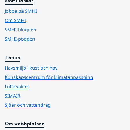
SMHI-länkar
Jobba på SMHI
Om SMHI
SMHI-bloggen
SMHI-podden
Teman
Havsmiljö i kust och hav
Kunskapscentrum för klimatanpassning
Luftkvalitet
SIMAIR
Sjöar och vattendrag
Om webbplatsen