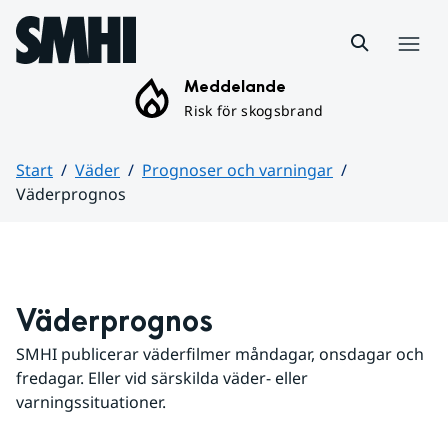
Hoppa till sidans innehåll
Meny
Meddelande
Risk för skogsbrand
Start
Väder
Prognoser och varningar
Väderprognos
Huvudinnehåll
Väderprognos
SMHI publicerar väderfilmer måndagar, onsdagar och 
fredagar. Eller vid särskilda väder- eller 
varningssituationer.