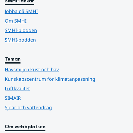
SMHI-länkar
Jobba på SMHI
Om SMHI
SMHI-bloggen
SMHI-podden
Teman
Havsmiljö i kust och hav
Kunskapscentrum för klimatanpassning
Luftkvalitet
SIMAIR
Sjöar och vattendrag
Om webbplatsen