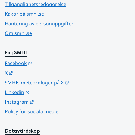
Tillgänglighetsredogörelse
Kakor på smhi.se
Hantering av personuppgifter
Om smhi.se
Följ SMHI
Länk till annan webbplats.
Facebook
Länk till annan webbplats.
X
Länk till annan webbplats.
SMHIs meteorologer på X
Länk till annan webbplats.
Linkedin
Länk till annan webbplats.
Instagram
Policy för sociala medier
Datavärdskap