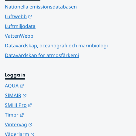
Nationella emissionsdatabasen
Länk till annan webbplats.
Luftwebb
Luftmiljödata
VattenWebb
Datavärdskap, oceanografi och marinbiologi
Datavärdskap för atmosfärkemi
Logga in
Länk till annan webbplats.
AQUA
Länk till annan webbplats.
SIMAIR
Länk till annan webbplats.
SMHI Pro
Länk till annan webbplats.
Timbr
Länk till annan webbplats.
Vinterväg
Länk till annan webbplats.
Väderlarm