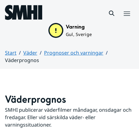
Hoppa till sidans innehåll
Meny
Varning
Gul, Sverige
Start
Väder
Prognoser och varningar
Väderprognos
Huvudinnehåll
Väderprognos
SMHI publicerar väderfilmer måndagar, onsdagar och 
fredagar. Eller vid särskilda väder- eller 
varningssituationer.