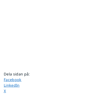
Dela sidan på
:
Dela sidan på
Facebook
Dela sidan på
LinkedIn
Dela sidan på
X