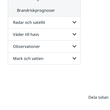
Brandriskprognoser
Radar och satellit
Väder till havs
Undersidor
för
Radar
Observationer
Undersidor
och
för
satellit
Väder
Mark och vatten
Undersidor
till
för
havs
Observationer
Undersidor
för
Mark
och
vatten
Dela sidan