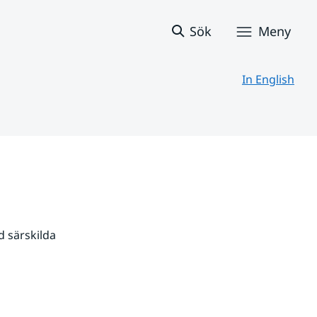
Sök
Meny
In English
 särskilda 