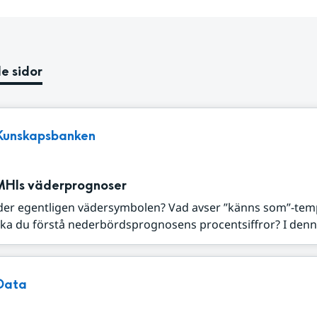
e sidor
Kunskapsbanken
MHIs väderprognoser
der egentligen vädersymbolen? Vad avser ”känns som”-tem
ka du förstå nederbördsprognosens procentsiffror? I denna
Data