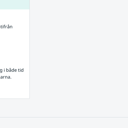
tifrån 
i både tid 
rarna.