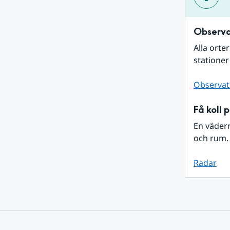
Observa
Alla orte
stationer
Observat
Få koll 
En väder
och rum. 
Radar