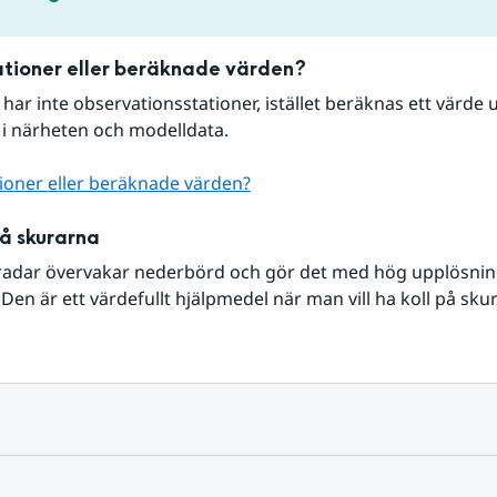
tioner eller beräknade värden?
r har inte observationsstationer, istället beräknas ett värde u
 i närheten och modelldata.
ioner eller beräknade värden?
på skurarna
radar övervakar nederbörd och gör det med hög upplösning 
Den är ett värdefullt hjälpmedel när man vill ha koll på sku