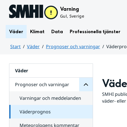
Hoppa till sidans innehåll
Varning
Gul, Sverige
Väder
Klimat
Data
Professionella tjänster
Start
Väder
Prognoser och varningar
Väderpr
varningar
och
Huvudinnehåll
Prognoser
för
Undersidor
Väder
Väde
Prognoser och varningar
SMHI public
Varningar och meddelanden
väder- eller
Väderprognos
Meteorologens kommentar