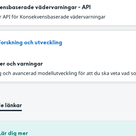
ensbaserade vädervarningar - API
r API för Konsekvensbaserade vädervarningar
Forskning och utveckling
er och varningar
 och avancerad modellutveckling för att du ska veta vad s
e länkar
Lär dig mer