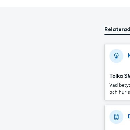
Relaterad
Tolka S
Vad bety
och hur s