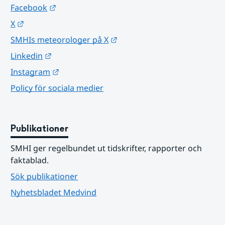
Länk till annan webbplats.
Facebook
Länk till annan webbplats.
X
Länk till annan webbplats.
SMHIs meteorologer på X
Länk till annan webbplats.
Linkedin
Länk till annan webbplats.
Instagram
Policy för sociala medier
Publikationer
SMHI ger regelbundet ut tidskrifter, rapporter och 
faktablad.
Sök publikationer
Nyhetsbladet Medvind