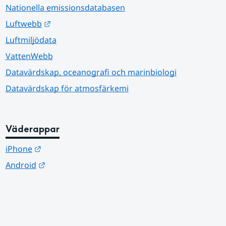
Nationella emissionsdatabasen
Länk till annan webbplats.
Luftwebb
Luftmiljödata
VattenWebb
Datavärdskap, oceanografi och marinbiologi
Datavärdskap för atmosfärkemi
Väderappar
Länk till annan webbplats.
iPhone
Länk till annan webbplats.
Android