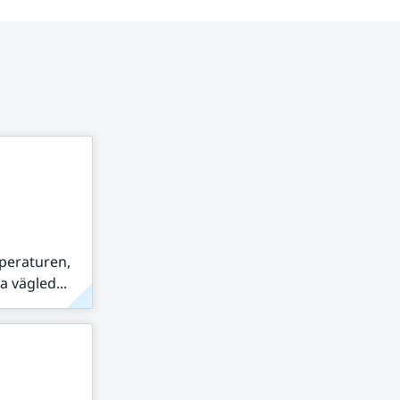
peraturen,
 vägled...