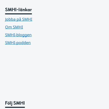
SMHI-länkar
Jobba på SMHI
Om SMHI
SMHI-bloggen
SMHI-podden
Följ SMHI