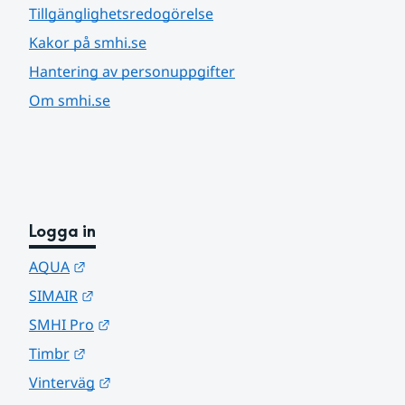
Tillgänglighetsredogörelse
Kakor på smhi.se
Hantering av personuppgifter
Om smhi.se
Logga in
Länk till annan webbplats.
AQUA
Länk till annan webbplats.
SIMAIR
Länk till annan webbplats.
SMHI Pro
Länk till annan webbplats.
Timbr
Länk till annan webbplats.
Vinterväg