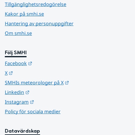
Tillgänglighetsredogörelse
Kakor på smhi.se
Hantering av personuppgifter
Om smhi.se
Följ SMHI
Länk till annan webbplats.
Facebook
Länk till annan webbplats.
X
Länk till annan webbplats.
SMHIs meteorologer på X
Länk till annan webbplats.
Linkedin
Länk till annan webbplats.
Instagram
Policy för sociala medier
Datavärdskap