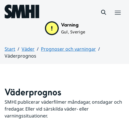
Hoppa till sidans innehåll
Meny
Varning
Gul, Sverige
Start
Väder
Prognoser och varningar
Väderprognos
Huvudinnehåll
Väderprognos
SMHI publicerar väderfilmer måndagar, onsdagar och 
fredagar. Eller vid särskilda väder- eller 
varningssituationer.