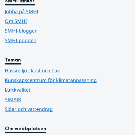
SMHI-länkar
Jobba på SMHI
Om SMHI
SMHI-bloggen
SMHI-podden
Teman
Havsmiljö i kust och hav
Kunskapscentrum för klimatanpassning
Luftkvalitet
SIMAIR
Sjöar och vattendrag
Om webbplatsen