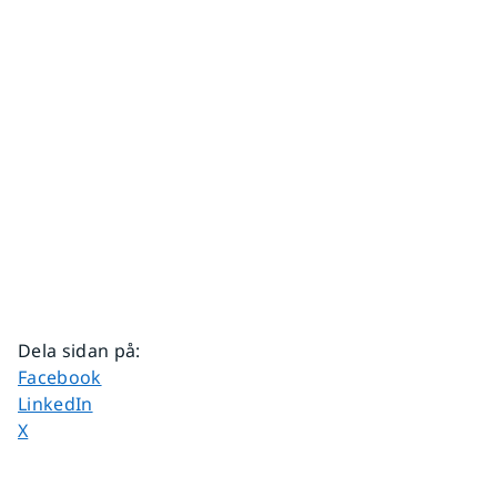
Dela sidan på
:
Dela sidan på
Facebook
Dela sidan på
LinkedIn
Dela sidan på
X