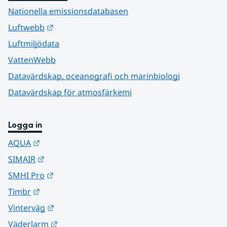
Nationella emissionsdatabasen
Länk till annan webbplats.
Luftwebb
Luftmiljödata
VattenWebb
Datavärdskap, oceanografi och marinbiologi
Datavärdskap för atmosfärkemi
Logga in
Länk till annan webbplats.
AQUA
Länk till annan webbplats.
SIMAIR
Länk till annan webbplats.
SMHI Pro
Länk till annan webbplats.
Timbr
Länk till annan webbplats.
Vinterväg
Länk till annan webbplats.
Väderlarm