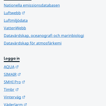
Nationella emissionsdatabasen
Länk till annan webbplats.
Luftwebb
Luftmiljödata
VattenWebb
Datavärdskap, oceanografi och marinbiologi
Datavärdskap för atmosfärkemi
Logga in
Länk till annan webbplats.
AQUA
Länk till annan webbplats.
SIMAIR
Länk till annan webbplats.
SMHI Pro
Länk till annan webbplats.
Timbr
Länk till annan webbplats.
Vinterväg
Länk till annan webbplats.
Väderlarm