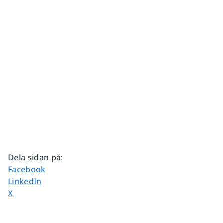
Dela sidan på
:
Dela sidan på
Facebook
Dela sidan på
LinkedIn
Dela sidan på
X