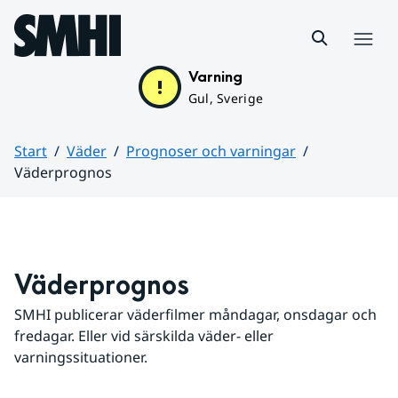
Hoppa till sidans innehåll
Meny
Varning
Gul, Sverige
Start
Väder
Prognoser och varningar
Väderprognos
Huvudinnehåll
Väderprognos
SMHI publicerar väderfilmer måndagar, onsdagar och 
fredagar. Eller vid särskilda väder- eller 
varningssituationer.