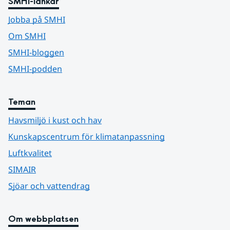
SMHI-länkar
Jobba på SMHI
Om SMHI
SMHI-bloggen
SMHI-podden
Teman
Havsmiljö i kust och hav
Kunskapscentrum för klimatanpassning
Luftkvalitet
SIMAIR
Sjöar och vattendrag
Om webbplatsen