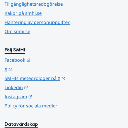
Tillgänglighetsredogörelse
Kakor på smhi.se
Hantering av personuppgifter
Om smhi.se
Följ SMHI
Länk till annan webbplats.
Facebook
Länk till annan webbplats.
X
Länk till annan webbplats.
SMHIs meteorologer på X
Länk till annan webbplats.
Linkedin
Länk till annan webbplats.
Instagram
Policy för sociala medier
Datavärdskap