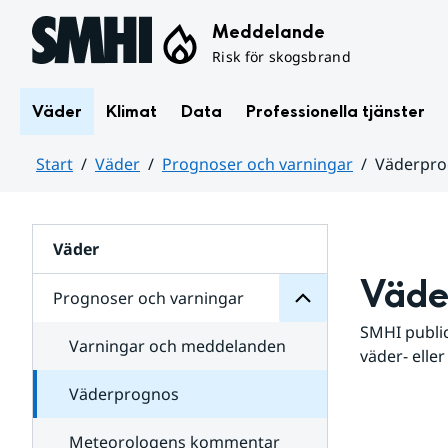
Hoppa till sidans innehåll
Meddelande
Risk för skogsbrand
Väder
Klimat
Data
Professionella tjänster
Start
Väder
Prognoser och varningar
Väderpr
varningar
och
Huvudinnehåll
Prognoser
för
Undersidor
Väder
Väde
Prognoser och varningar
SMHI public
Varningar och meddelanden
väder- eller
Väderprognos
Meteorologens kommentar