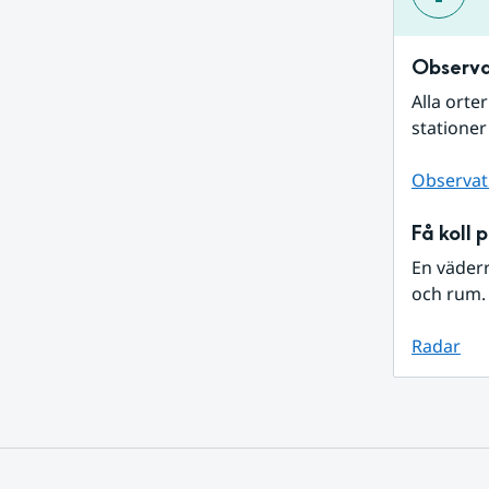
Observa
Alla orte
stationer
Observat
Få koll 
En väder
och rum. 
Radar