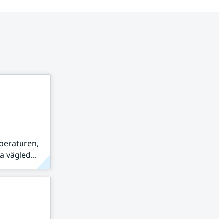
peraturen,
 vägled...