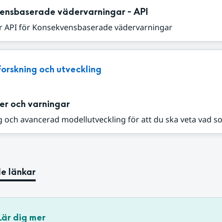
ensbaserade vädervarningar - API
r API för Konsekvensbaserade vädervarningar
Forskning och utveckling
er och varningar
 och avancerad modellutveckling för att du ska veta vad s
e länkar
Lär dig mer