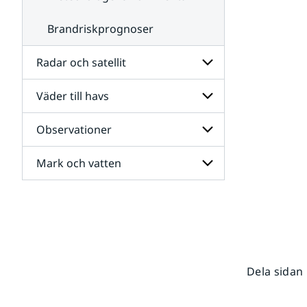
Brandriskprognoser
Radar och satellit
Väder till havs
Undersidor
för
Radar
Observationer
Undersidor
och
för
satellit
Väder
Mark och vatten
Undersidor
till
för
havs
Observationer
Undersidor
för
Mark
och
vatten
Dela sidan