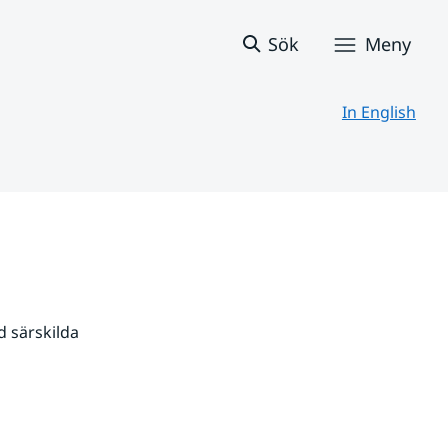
Sök
Meny
In English
 särskilda 