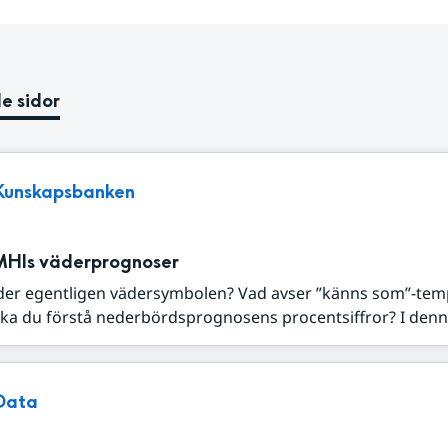
e sidor
Kunskapsbanken
MHIs väderprognoser
der egentligen vädersymbolen? Vad avser ”känns som”-tem
ka du förstå nederbördsprognosens procentsiffror? I denna
Data