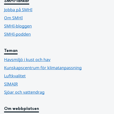
SMHI-länkar
Jobba på SMHI
Om SMHI
SMHI-bloggen
SMHI-podden
Teman
Havsmiljö i kust och hav
Kunskapscentrum för klimatanpassning
Luftkvalitet
SIMAIR
Sjöar och vattendrag
Om webbplatsen