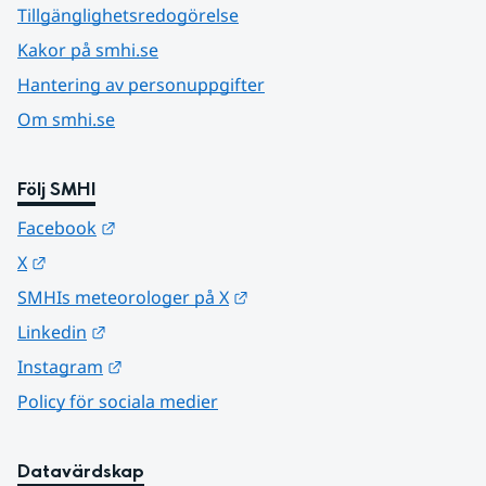
Tillgänglighetsredogörelse
Kakor på smhi.se
Hantering av personuppgifter
Om smhi.se
Följ SMHI
Länk till annan webbplats.
Facebook
Länk till annan webbplats.
X
Länk till annan webbplats.
SMHIs meteorologer på X
Länk till annan webbplats.
Linkedin
Länk till annan webbplats.
Instagram
Policy för sociala medier
Datavärdskap