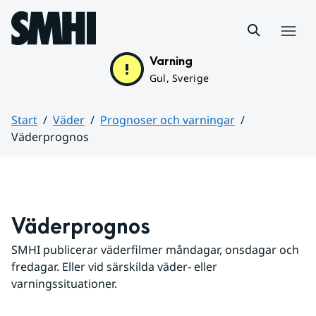
Hoppa till sidans innehåll
Meny
Varning
Gul, Sverige
Start
Väder
Prognoser och varningar
Väderprognos
Huvudinnehåll
Väderprognos
SMHI publicerar väderfilmer måndagar, onsdagar och 
fredagar. Eller vid särskilda väder- eller 
varningssituationer.