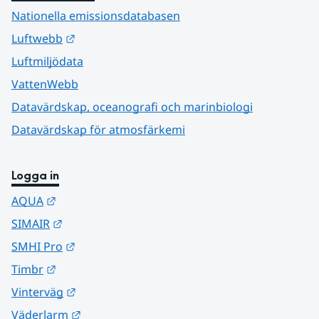
Nationella emissionsdatabasen
Länk till annan webbplats.
Luftwebb
Luftmiljödata
VattenWebb
Datavärdskap, oceanografi och marinbiologi
Datavärdskap för atmosfärkemi
Logga in
Länk till annan webbplats.
AQUA
Länk till annan webbplats.
SIMAIR
Länk till annan webbplats.
SMHI Pro
Länk till annan webbplats.
Timbr
Länk till annan webbplats.
Vinterväg
Länk till annan webbplats.
Väderlarm