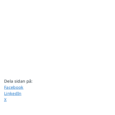
Dela sidan på
:
Dela sidan på
Facebook
Dela sidan på
LinkedIn
Dela sidan på
X