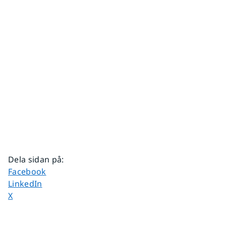
Dela sidan på
:
Dela sidan på
Facebook
Dela sidan på
LinkedIn
Dela sidan på
X