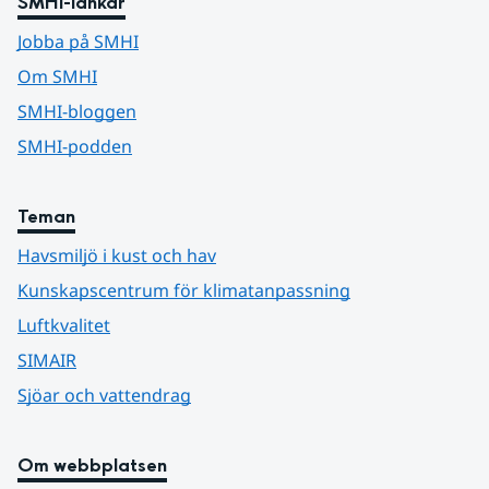
SMHI-länkar
Jobba på SMHI
Om SMHI
SMHI-bloggen
SMHI-podden
Teman
Havsmiljö i kust och hav
Kunskapscentrum för klimatanpassning
Luftkvalitet
SIMAIR
Sjöar och vattendrag
Om webbplatsen