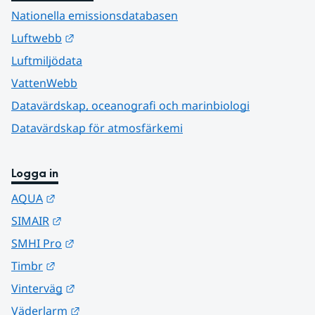
Nationella emissionsdatabasen
Länk till annan webbplats.
Luftwebb
Luftmiljödata
VattenWebb
Datavärdskap, oceanografi och marinbiologi
Datavärdskap för atmosfärkemi
Logga in
Länk till annan webbplats.
AQUA
Länk till annan webbplats.
SIMAIR
Länk till annan webbplats.
SMHI Pro
Länk till annan webbplats.
Timbr
Länk till annan webbplats.
Vinterväg
Länk till annan webbplats.
Väderlarm