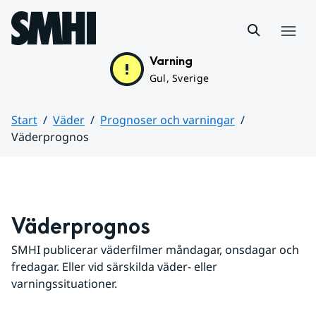
Hoppa till sidans innehåll
Meny
Varning
Gul, Sverige
Start
Väder
Prognoser och varningar
Väderprognos
Huvudinnehåll
Väderprognos
SMHI publicerar väderfilmer måndagar, onsdagar och 
fredagar. Eller vid särskilda väder- eller 
varningssituationer.