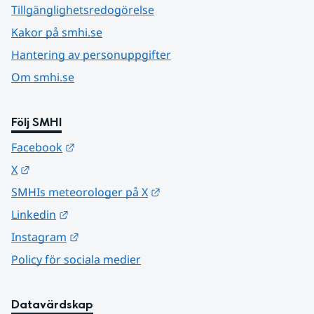
Tillgänglighetsredogörelse
Kakor på smhi.se
Hantering av personuppgifter
Om smhi.se
Följ SMHI
Länk till annan webbplats.
Facebook
Länk till annan webbplats.
X
Länk till annan webbplats.
SMHIs meteorologer på X
Länk till annan webbplats.
Linkedin
Länk till annan webbplats.
Instagram
Policy för sociala medier
Datavärdskap